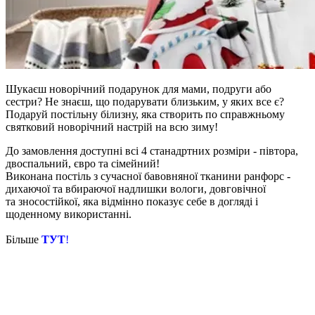
Шукаєш новорічний подарунок для мами, подруги або
сестри? Не знаєш, що подарувати близьким, у яких все є?
Подаруй постільну білизну, яка створить по справжньому
святковий новорічний настрій на всю зиму!
До замовлення доступні всі 4 станадртних розміри - півтора,
двоспальний, євро та сімейний!
Виконана постіль з сучасної бавовняної тканини ранфорс -
дихаючої та вбираючої надлишки вологи, довговічної
та зносостійкої, яка відмінно показує себе в догляді і
щоденному використанні.
Більше
ТУТ
!