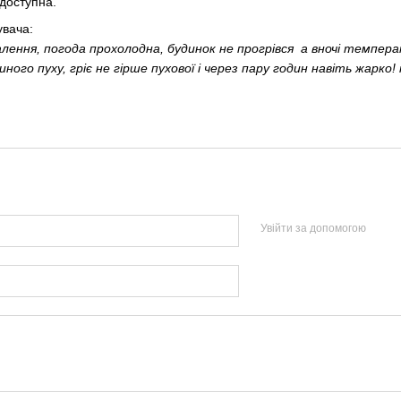
 доступна.
увача:
алення, погода прохолодна, будинок не прогрівся а вночі темпер
ного пуху, гріє не гірше пухової і через пару годин навіть жарко! 
Увійти за допомогою