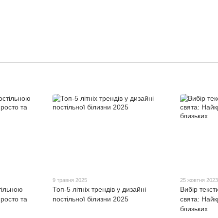
9 травня 2025
25 жовтня 202
тільною
Топ-5 літніх трендів у дизайні
Вибір текст
росто та
постільної білизни 2025
свята: Найк
близьких