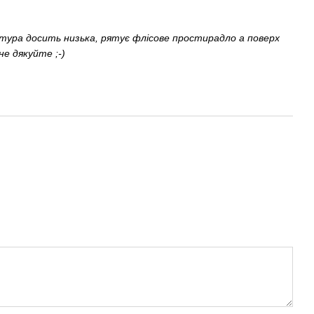
атура досить низька, рятує флісове простирадло а поверх
не дякуйте ;-)