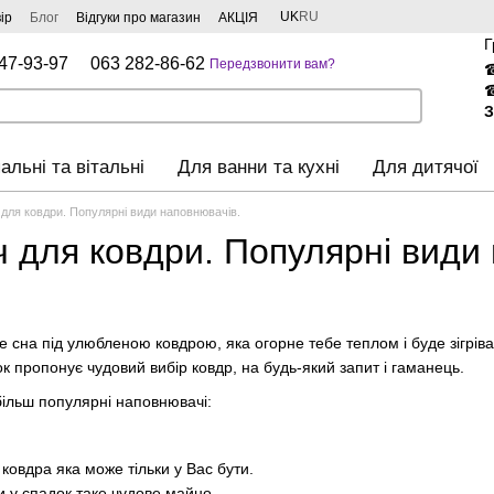
UK
RU
ір
Блог
Відгуки про магазин
АКЦІЯ
Г
47-93-97
063 282-86-62
Передзвонити вам?
З
альні та вітальні
Для ванни та кухні
Для дитячої
для ковдри. Популярні види наповнювачів.
 для ковдри. Популярні види 
сна під улюбленою ковдрою, яка огорне тебе теплом і буде зігріва
к пропонує чудовий вибір ковдр, на будь-який запит і гаманець.
ільш популярні наповнювачі:
ковдра яка може тільки у Вас бути.
 у спадок таке чудове майно.