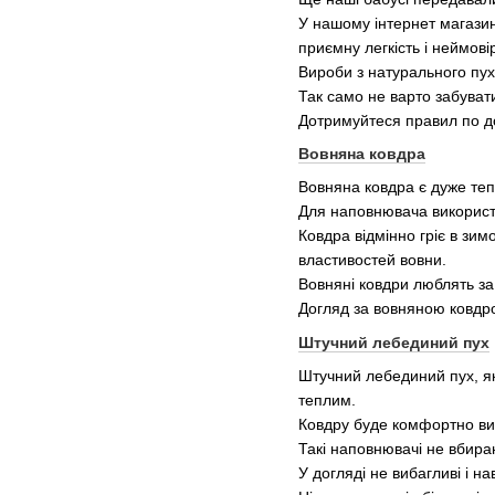
У нашому інтернет магазин
приємну легкість і неймові
Вироби з натурального пух
Так само не варто забувати
Дотримуйтеся правил по дог
Вовняна ковдра
Вовняна ковдра є дуже те
Для наповнювача використо
Ковдра відмінно гріє в зим
властивостей вовни.
Вовняні ковдри люблять за
Догляд за вовняною ковдро
Штучний лебединий пух
Штучний лебединий пух, як
теплим.
Ковдру буде комфортно вик
Такі наповнювачі не вбираю
У догляді не вибагливі і н