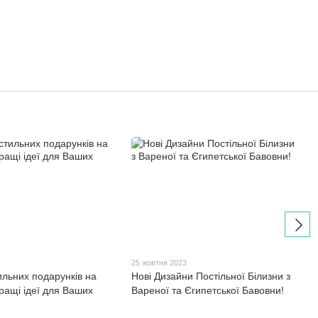
3
25 жовтня 2023
ильних подарунків на
Нові Дизайни Постільної Білизни з
ращі ідеї для Ваших
Вареної та Єгипетської Бавовни!