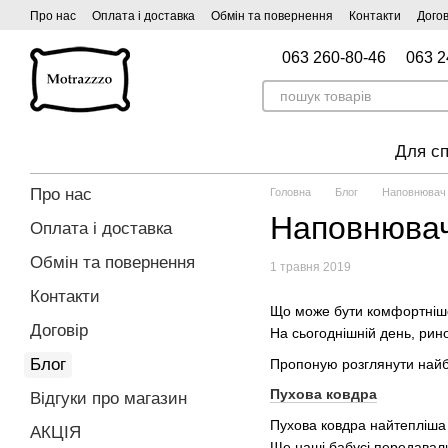
Перейти до основного контенту
Про нас
Оплата і доставка
Обмін та повернення
Контакти
Догов
063 260-80-46
063 2
Для сп
Про нас
Головна
Блог
Наповнювач 
Наповнювач
Оплата і доставка
Обмін та повернення
1 травня 2019
Контакти
Що може бути комфортніше 
Договір
На сьогоднішній день, рино
Блог
Пропоную розглянути найб
Пухова ковдра
Відгуки про магазин
Пухова ковдра найтепліша 
АКЦІЯ
Ще наші бабусі передавали