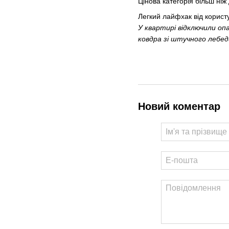
Цінова категорія більш ніж
Легкий лайфхак від корист
У квартирі відключили оп
ковдра зі штучного лебеди
Новий коментар