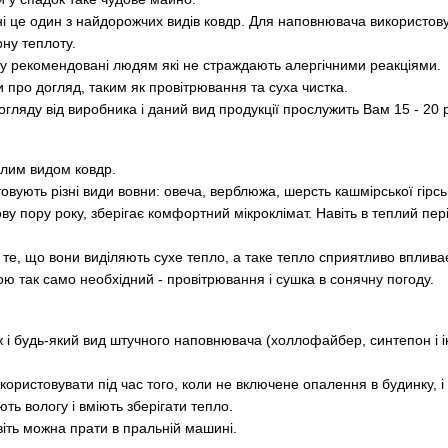
і це один з найдорожчих видів ковдр. Для наповнювача використовую
рну теплоту.
у рекомендовані людям які не страждають алергічними реакціями.
 про догляд, таким як провітрювання та суха чистка.
ляду від виробника і даний вид продукції прослужить Вам 15 - 20 р
плим видом ковдр.
вують різні види вовни: овеча, верблюжа, шерсть кашмірської гірськ
ову пору року, зберігає комфортний мікроклімат. Навіть в теплий пе
 те, що вони виділяють сухе тепло, а таке тепло сприятливо вплива
ю так само необхідний - провітрювання і сушка в сонячну погоду.
 і будь-який вид штучного наповнювача (холлофайбер, синтепон і 
ористовувати під час того, коли не включене опалення в будинку, і
ть вологу і вміють зберігати тепло.
авіть можна прати в пральній машині.