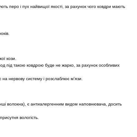
ть перо і пух найвищої якості, за рахунок чого ковдри мають
оків.
ої кози.
ріод під такою ковдрою буде не жарко, за рахунок особливих
є на нервову систему і розслаблює м'язи.
інші волокна), є антиалергенним видом наповнювача, досить
 присутня вологість.