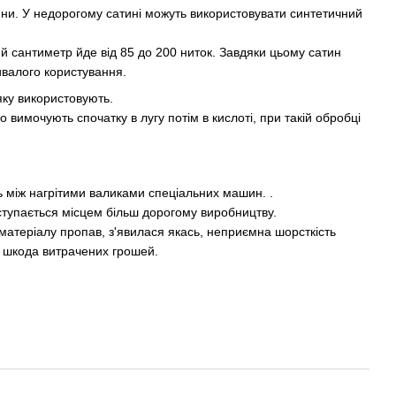
нини. У недорогому сатині можуть використовувати синтетичний
ий сантиметр йде від 85 до 200 ниток. Завдяки цьому сатин
ривалого користування.
яку використовують.
вимочують спочатку в лугу потім в кислоті, при такій обробці
 між нагрітими валиками спеціальних машин. .
ступається місцем більш дорогому виробництву.
 матеріалу пропав, з'явилася якась, неприємна шорсткість
ає шкода витрачених грошей.