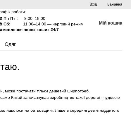
Вхід
Бажання
рафік роботи:
☎
Пн-Пт :
9:00–18:00
Мій кошик
☎
Сб:
11:00–14:00 — черговий режим
амовлення через кошик 24/7
Одяг
итаю.
тай, може постачати тільки дешевий ширпотреб.
, саме Китай започаткував виробництво такої дорогої і чудовою
о залишалося на батьківщині. Лише в середині дев'ятнадцятого