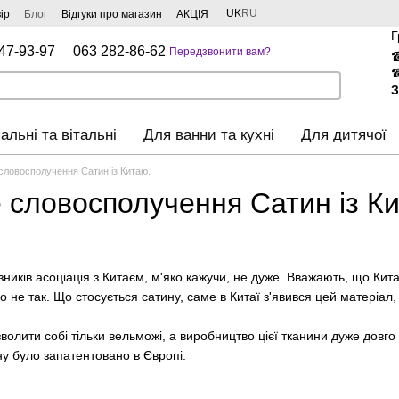
UK
RU
ір
Блог
Відгуки про магазин
АКЦІЯ
Г
47-93-97
063 282-86-62
Передзвонити вам?
З
альні та вітальні
Для ванни та кухні
Для дитячої
словосполучення Сатин із Китаю.
 словосполучення Сатин із К
изників асоціація з Китаєм, м'яко кажучи, не дуже. Вважають, що Ки
о не так. Що стосується сатину, саме в Китаї з'явився цей матеріал
зволити собі тільки вельможі, а виробництво цієї тканини дуже довг
ну було запатентовано в Європі.