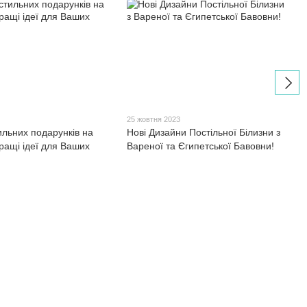
3
25 жовтня 2023
ильних подарунків на
Нові Дизайни Постільної Білизни з
ращі ідеї для Ваших
Вареної та Єгипетської Бавовни!
Контактна інформація
063 260-80-46
Точка самовивозу (за попереднім
замовленням): Київ, вул.
063 247-93-97
Васильківська, д. №3 метро
"Голосіївська"
063 282-86-62
Офіс: Житомир, вул. Вітрука, 9В
044 247-93-97
Передзвонити вам?