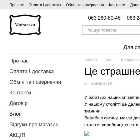
Перейти до основного контенту
Про нас
Оплата і доставка
Обмін та повернення
Контакти
Догов
063 260-80-46
063 2
Для сп
Про нас
Головна
Блог
Це страшне 
Це страшне
Оплата і доставка
Обмін та повернення
24 червня 2019
Контакти
У багатьох наших співвітч
Договір
У нашому столітті це далек
тканини.
Блог
Вироби з сатину, могли до
Відгуки про магазин
століття виробництво сати
АКЦІЯ