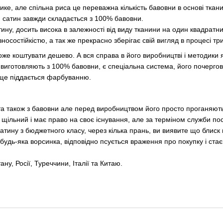
лике, але спільна риса це переважна кількість бавовни в основі тка
 сатин завжди складається з 100% бавовни.
ину, досить висока в залежності від виду тканини на один квадратн
носостійкістю, а так же прекрасно зберігає свій вигляд в процесі т
оже коштувати дешево. А вся справа в його виробництві і методики 
виготовляють з 100% бавовни, є спеціальна система, його почергово 
аще піддається фарбуванню.
а також з бавовни але перед виробництвом його просто проганяють
щільний і має право на своє існування, але за терміном служби по
атину з бюджетного класу, через кілька прань, ви виявите що блиск
 будь-яка ворсинка, відповідно псується враження про покупку і ст
ну, Росії, Туреччини, Італії та Китаю.