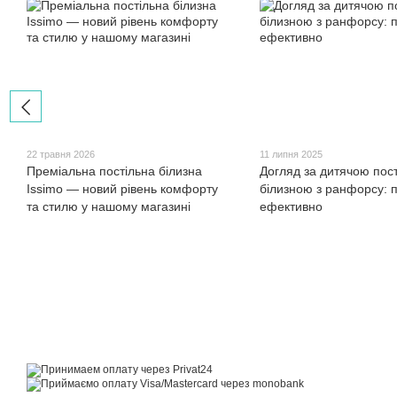
22 травня 2026
11 липня 2025
Преміальна постільна білизна
Догляд за дитячою пос
Issimo — новий рівень комфорту
білизною з ранфорсу: п
та стилю у нашому магазині
ефективно
© 2014—2026
Motrazzzo — Затишний магазин домашнього текстилю
Приймаємо до оплати