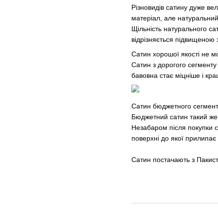
Різновидів сатину дуже ве
матеріал, але натуральний
Щільність натурального сат
відрізняється підвищеною з
Сатин хорошої якості не м
Сатин з дорогого сегменту 
бавовна стає міцніше і кр
Сатин бюджетного сегмент
Бюджетний сатин такий же 
Незабаром після покупки с
поверхні до якої прилипає
Сатин постачають з Пакиста