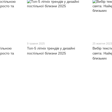
9 травня 2025
25 жовтня 202
тільною
Топ-5 літніх трендів у дизайні
Вибір текст
росто та
постільної білизни 2025
свята: Найк
близьких
Каталог
Клієнтам
Для спальні та вітальні
Вхід до кабінету
Для ванни та кухні
Про нас
Для дитячої
Оплата і доставка
Одяг
Обмін та повернення
Контакти