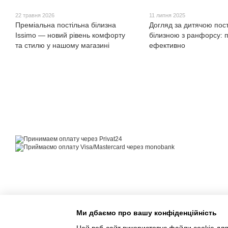
22 травня 2026
11 липня 2025
Преміальна постільна білизна
Догляд за дитячою пос
Issimo — новий рівень комфорту
білизною з ранфорсу: п
та стилю у нашому магазині
ефективно
© 2014—2026
Motrazzzo — Затишний магазин домашнього текстилю
Приймаємо до оплати
Мобільна версія
Ми дбаємо про вашу конфіденційність