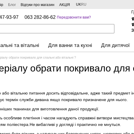
UK
RU
ір
Блог
Відгуки про магазин
АКЦІЯ
Г
47-93-97
063 282-86-62
Передзвонити вам?
З
альні та вітальні
Для ванни та кухні
Для дитячої
еріалу обрати покривало для спальні або вітальні ?
теріалу обрати покривало для 
 або вітальню питання досить відповідальне, адже такий предмет і
жує термін служби дивана якщо покривало призначене для нього.
іших тканинах для виготовлення даної продукції.
ь особливе плетіння і часом нагадують справжні витвори мистецтва, 
ям поліестера.Не вибагливі у догляді і практично не мнуться.
 може бути різним, з натуральних бавовняних ниток, шовкових або 