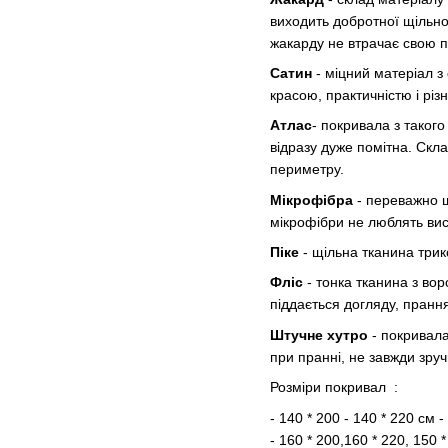
виходить добротної щільнос
жакарду не втрачає свою п
Сатин
- міцний матеріал з
красою, практичністю і різ
Атлас
- покривала з таког
відразу дуже помітна. Скл
периметру.
Мікрофібра
- переважно ш
мікрофібри не люблять вис
Піке
- щільна тканина тр
Фліс
- тонка тканина з во
піддається догляду, прання
Штучне хутро
- покривала
при пранні, не завжди зру
Розміри покривал :
- 140 * 200 - 140 * 220 см
- 160 * 200,160 * 220, 150