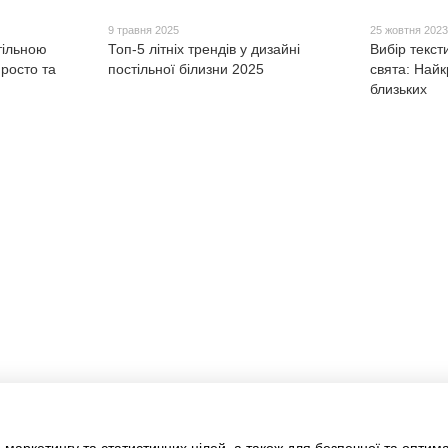
9 травня 2025
25 жовтня 202
тільною
Топ-5 літніх трендів у дизайні
Вибір текст
росто та
постільної білизни 2025
свята: Найк
близьких
Каталог
Клієнтам
Для спальні та вітальні
Вхід до кабінету
Для ванни та кухні
Про нас
Для дитячої
Оплата і доставка
Одяг
Обмін та повернення
Контакти
Договір
Блог
Відгуки про магазин
АКЦІЯ
Ми в соцмережах