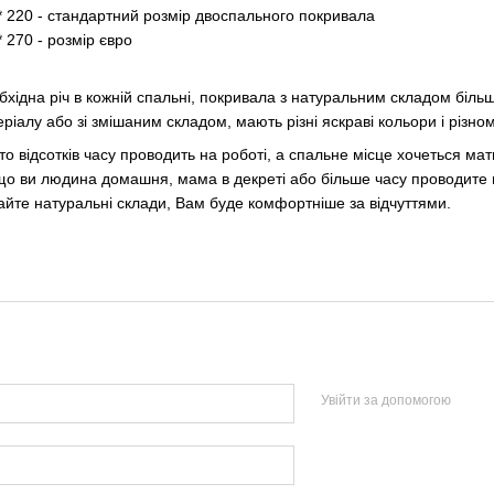
0 * 220 - стандартний розмір двоспального покривала
* 270 - розмір євро
хідна річ в кожній спальні, покривала з натуральним складом більш 
ріалу або зі змішаним складом, мають різні яскраві кольори і різнома
то відсотків часу проводить на роботі, а спальне місце хочеться ма
що ви людина домашня, мама в декреті або більше часу проводите в
йте натуральні склади, Вам буде комфортніше за відчуттями.
Увійти за допомогою