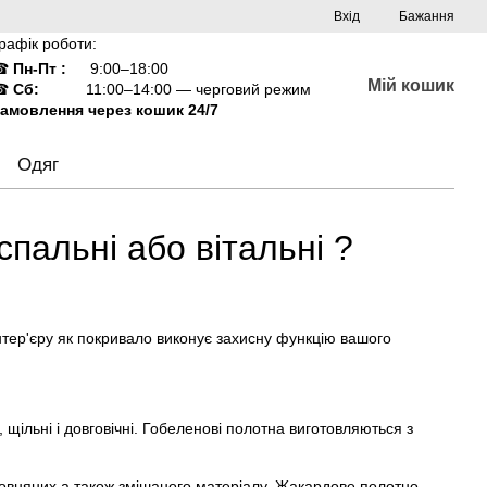
Вхід
Бажання
рафік роботи:
☎
Пн-Пт :
9:00–18:00
Мій кошик
☎
Сб:
11:00–14:00 — черговий режим
амовлення через кошик 24/7
Одяг
спальні або вітальні ?
нтер'єру як покривало виконує захисну функцію вашого
щільні і довговічні. Гобеленові полотна виготовляються з
вовняних а також змішаного матеріалу. Жакардове полотно