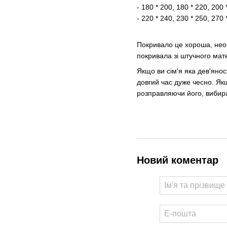
- 180 * 200, 180 * 220, 20
- 220 * 240, 230 * 250, 270 
Покривало це хороша, необ
покривала зі штучного мате
Якщо ви сім'я яка дев'янос
довгий час дуже чесно. Як
розправляючи його, вибира
Новий коментар