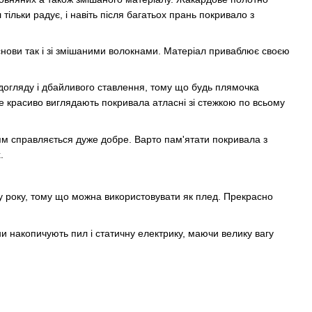
ільки радує, і навіть після багатьох прань покривало з
основи так і зі змішаними волокнами. Матеріал приваблює своєю
 догляду і дбайливого ставлення, тому що будь плямочка
е красиво виглядають покривала атласні зі стежкою по всьому
ням справляється дуже добре. Варто пам'ятати покривала з
.
ру року, тому що можна використовувати як плед. Прекрасно
вони накопичують пил і статичну електрику, маючи велику вагу