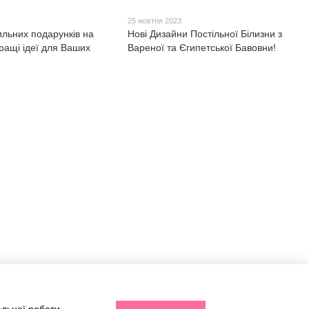
3
25 жовтня 2023
ильних подарунків на
Нові Дизайни Постільної Білизни з
ращі ідеї для Ваших
Вареної та Єгипетської Бавовни!
Контактна інформація
063 260-80-46
Точка самовивозу (за попереднім
замовленням): Київ, вул.
063 247-93-97
Васильківська, д. №3 метро
"Голосіївська"
063 282-86-62
Офіс: Житомир, вул. Вітрука, 9В
044 247-93-97
Передзвонити вам?
Графік роботи:
Запитати нас в Telegram
☎ Пн-Пт : 09–18:00
Замовлення онлайн через кошик
info@motrazzzo.com.ua
24/7
Мапа проїзду