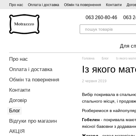
Перейти до основного контенту
Про нас
Оплата і доставка
Обмін та повернення
Контакти
Догов
063 260-80-46
063 2
Для сп
Про нас
Головна
Блог
Із якого мат
Із якого ма
Оплата і доставка
Обмін та повернення
2 червня 2019
Контакти
Вибір покривала в спальню
Договір
спального місця, і продов
Блог
Розберемося в найпопулярн
Гобелен
- покривала мают
Відгуки про магазин
якісної бавовни з додаванн
АКЦІЯ
Жакард
- склад матеріалу