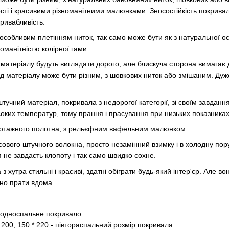
ті і красивими різноманітними малюнками. Зносостійкість покривал т
ривабливість.
 особливим плетінням ниток, так само може бути як з натуральної 
номанітністю колірної гами.
о матеріалу будуть виглядати дорого, але блискуча сторона вимагає
ад матеріалу може бути різним, з шовкових ниток або змішаним. Дуж
тучний матеріал, покривала з недорогої категорії, зі своїм завдан
оких температур, тому прання і прасування при низьких показниках
икотажного полотна, з рельєфним вафельним малюнком.
рсового штучного волокна, просто незамінний взимку і в холодну по
 не завдасть клопоту і так само швидко сохне.
 з хутра стильні і красиві, здатні обіграти будь-який інтер'єр. Але 
чно прати вдома.
 - односпальне покривало
 * 200, 150 * 220 - півтораспальний розмір покривала