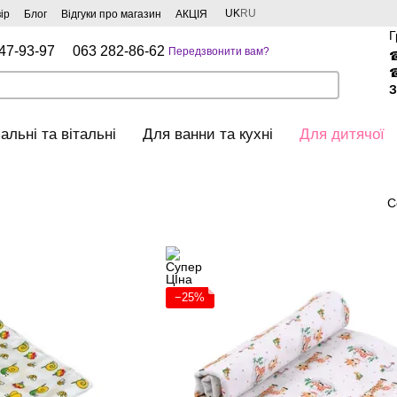
UK
RU
ір
Блог
Відгуки про магазин
АКЦІЯ
Г
47-93-97
063 282-86-62
Передзвонити вам?
З
альні та вітальні
Для ванни та кухні
Для дитячої
С
−25%