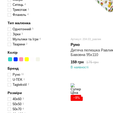
Ситець
4
Трикотаж
1
Фланель
4
Тип малюнка
Однотонний
5
Зірки
3
Мультики та Ігри
4
Артикул: 204.03_равлик
Тварини
2
Руно
Дитяча пелюшка Равли
Колір
Бавовна 95х110
159 грн
175 грн
В наявності
Бренд
Руно
11
U-TEK
1
Tagtekstil
2
Розміри
−9%
40х60
3
50x50
1
50х70
4