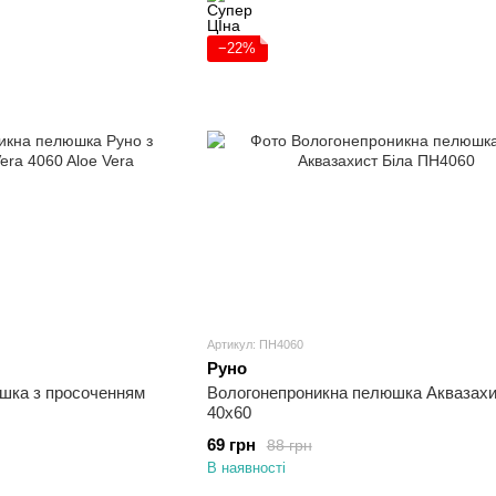
−22%
Артикул: ПН4060
Руно
шка з просоченням
Вологонепроникна пелюшка Аквазахи
40х60
69 грн
88 грн
В наявності