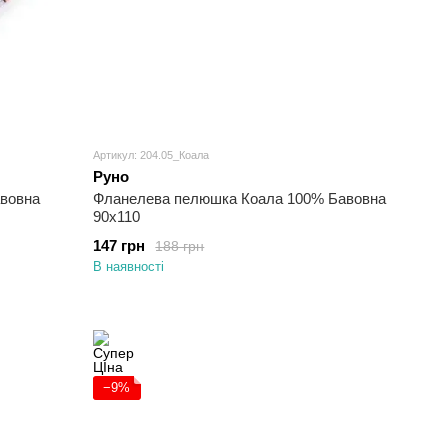
Артикул: 204.05_Коала
Руно
вовна
Фланелева пелюшка Коала 100% Бавовна
90х110
147 грн
188 грн
В наявності
−9%