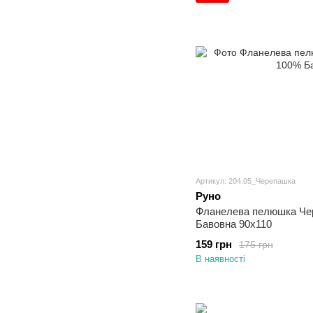
Артикул: 204.05_Черепашка
Руно
Фланелева пелюшка Че
Бавовна 90х110
159 грн
175 грн
В наявності