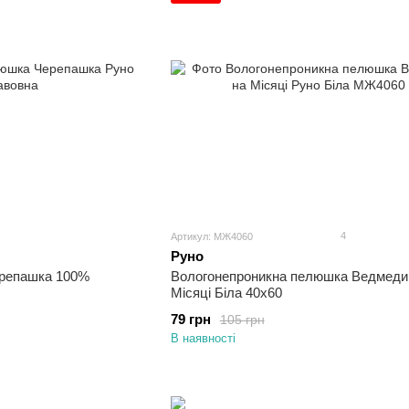
4
Артикул: МЖ4060
Руно
репашка 100%
Вологонепроникна пелюшка Ведмеди
Місяці Біла 40х60
79 грн
105 грн
В наявності