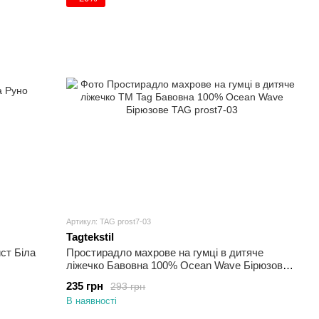
Артикул: TAG prost7-03
Tagtekstil
ст Біла
Простирадло махрове на гумці в дитяче
ліжечко Бавовна 100% Ocean Wave Бірюзове
60x120х20
235 грн
293 грн
В наявності