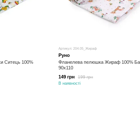
Артикул: 204.05_Жираф
Руно
ки Ситець 100%
Фланелева пелюшка Жираф 100% Ба
90х110
149 грн
199 грн
В наявності