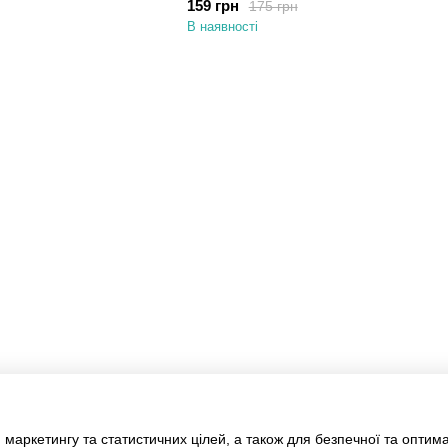
159 грн
175 грн
В наявності
Каталог
Клієнтам
Для спальні та вітальні
Вхід до кабінету
Для ванни та кухні
Про нас
Для дитячої
Оплата і доставка
Одяг
Обмін та повернення
Контакти
Договір
Блог
Відгуки про магазин
АКЦІЯ
Ми в соцмережах
 маркетингу та статистичних цілей, а також для безпечної та оптим