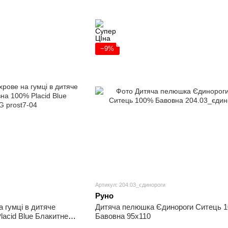
−9%
Артикул: 204.03_єдинороги
Руно
 гумці в дитяче
Дитяча пелюшка Єдинороги Ситець 
lacid Blue Блакитне
Бавовна 95х110