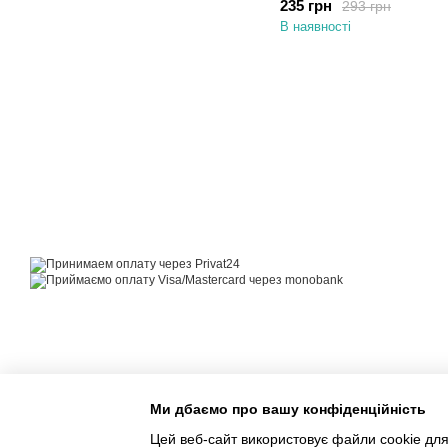
235 грн
293 грн
В наявності
© 2014—2026
Motrazzzo — Затишний магазин домашнього текстилю
Приймаємо до оплати
Мобільна версія
Ми дбаємо про вашу конфіденційність
Цей веб-сайт використовує файли cookie для