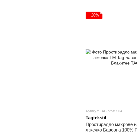
−20%
Артикул: TAG prost7-04
Tagtekstil
Простирадло махрове на
ліжечко Бавовна 100% P
60x120х20