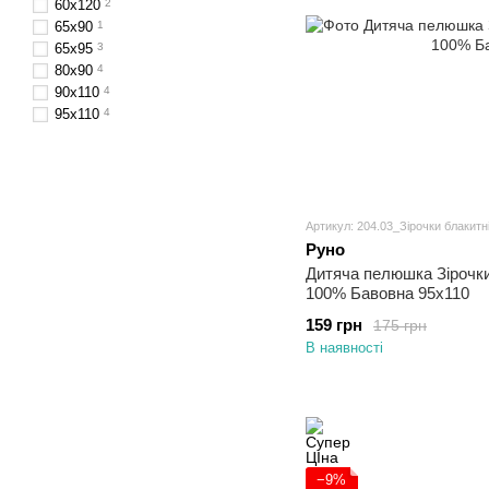
60х120
2
65х90
1
65х95
3
80х90
4
90x110
4
95х110
4
Артикул: 204.03_Зірочки блакитн
Руно
Дитяча пелюшка Зірочки
100% Бавовна 95х110
159 грн
175 грн
В наявності
−9%