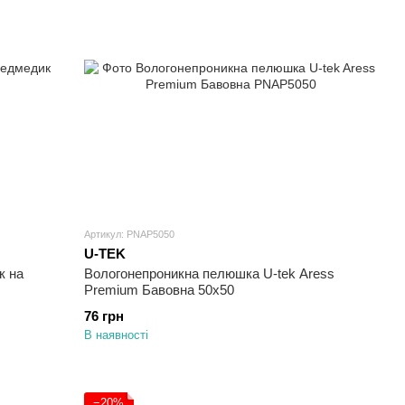
Артикул: PNAP5050
U-TEK
к на
Вологонепроникна пелюшка U-tek Aress
Premium Бавовна 50х50
76 грн
В наявності
−20%