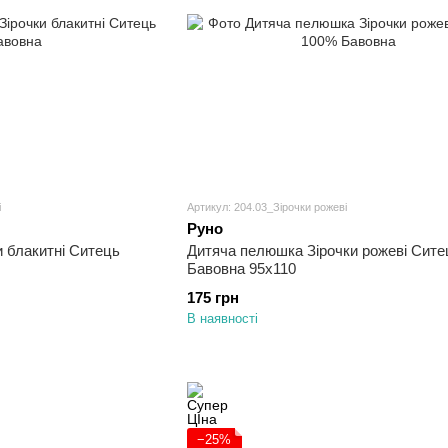
і
Артикул: 204.03_Зірочки рожеві
Руно
 блакитні Ситець
Дитяча пелюшка Зірочки рожеві Сит
Бавовна 95х110
175 грн
В наявності
−25%