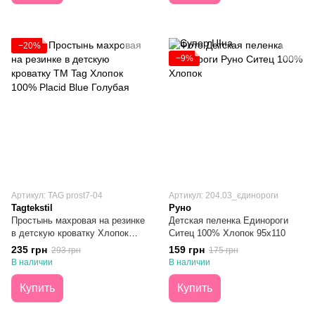
−20%
−9%
Артикул: TAG prost7-04
Артикул: 204.03_єдинороги
Tagtekstil
Руно
Простынь махровая на резинке
Детская пеленка Единороги
в детскую кроватку Хлопок
Ситец 100% Хлопок 95х110
100% Placid Blue Голубая
235 грн
159 грн
293 грн
175 грн
60x120х20
В наличии
В наличии
Купить
Купить