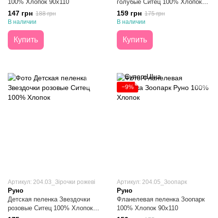
100% Хлопок 90х110
голубые Ситец 100% Хлопок
95х110
147 грн
159 грн
188 грн
175 грн
В наличии
В наличии
Купить
Купить
−9%
Артикул: 204.03_Зірочки рожеві
Артикул: 204.05_Зоопарк
Руно
Руно
Детская пеленка Звездочки
Фланелевая пеленка Зоопарк
розовые Ситец 100% Хлопок
100% Хлопок 90х110
95х110