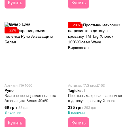
Купить
Купить
−20%
−22%
Артикул: ПН4060
Артикул: TAG prost7-03
Руно
Tagtekstil
Влагонепроницаемая пеленка
Простынь махровая на резинке
Аквазащита Белая 40х60
в детскую кроватку Хлопок
100%Ocean Wave Бирюзовая
69 грн
235 грн
88 грн
293 грн
60x120х20
В наличии
В наличии
Купить
Купить