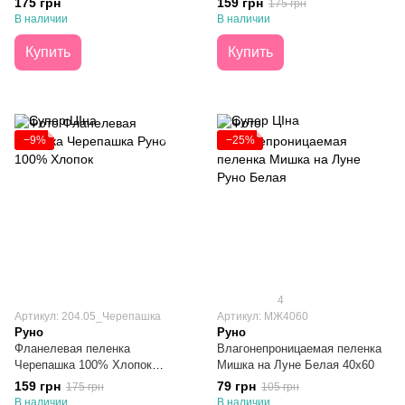
175 грн
159 грн
175 грн
В наличии
В наличии
Купить
Купить
−9%
−25%
4
Артикул: 204.05_Черепашка
Артикул: МЖ4060
Руно
Руно
Фланелевая пеленка
Влагонепроницаемая пеленка
Черепашка 100% Хлопок
Мишка на Луне Белая 40х60
90х110
159 грн
79 грн
175 грн
105 грн
В наличии
В наличии