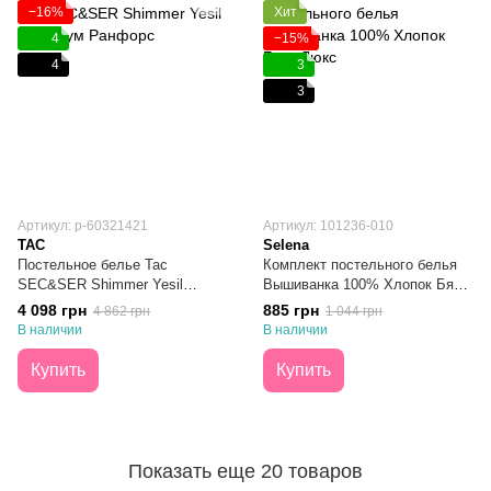
−16%
Хит
4
−15%
4
3
3
Артикул: p-60321421
Артикул: 101236-010
TAC
Selena
Постельное белье Тас
Комплект постельного белья
SEC&SER Shimmer Yesil
Вышиванка 100% Хлопок Бязь
Премиум Ранфорс Евро
Люкс Полуторный
4 098 грн
885 грн
4 862 грн
1 044 грн
В наличии
В наличии
Купить
Купить
Показать еще 20 товаров