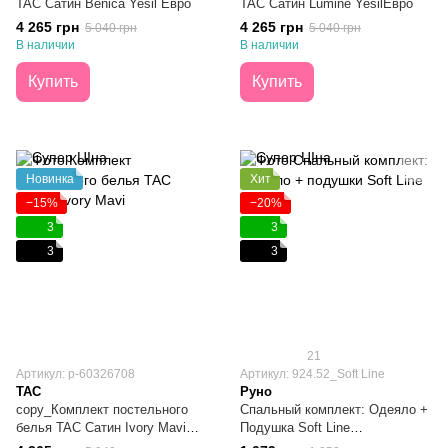
TAC Сатин Benica Yesil Евро
TAC Сатин Lumine YesilЕвро
4 265 грн
4 265 грн
5 040 грн
5 040 грн
В наличии
В наличии
Купить
Купить
Новинка
Хит
−15%
−20%
3
3
3
3
21
Артикул: p-60326708
Артикул: 924.52_Soft Line
TAC
Руно
copy_Комплект постельного
Спальный комплект: Одеяло +
белья TAC Сатин Ivory Mavi
Подушка Soft Line
Евро
140х205+50х70