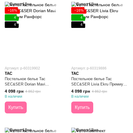
−16%
−16%
4
4
4
4
Артикул: p-60319902
Артикул: p-60319886
TAC
TAC
Постельное белье Тас
Постельное белье Тас
SEC&SER Dorian Mavi
SEC&SER Livia Ekru Премиум
Премиум Ранфорс Евро
Ранфорс Евро
4 098 грн
4 098 грн
4 862 грн
4 862 грн
В наличии
В наличии
Купить
Купить