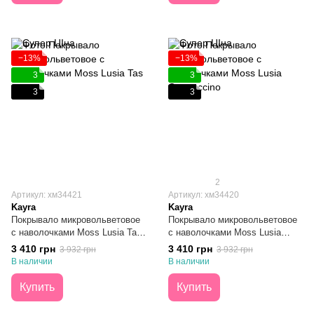
−13%
−13%
3
3
3
3
2
Артикул: хм34421
Артикул: хм34420
Kayra
Kayra
Покрывало микровольветовое
Покрывало микровольветовое
с наволочками Moss Lusia Tas
с наволочками Moss Lusia
240x260
Cappuccino 240x260
3 410 грн
3 410 грн
3 932 грн
3 932 грн
В наличии
В наличии
Купить
Купить