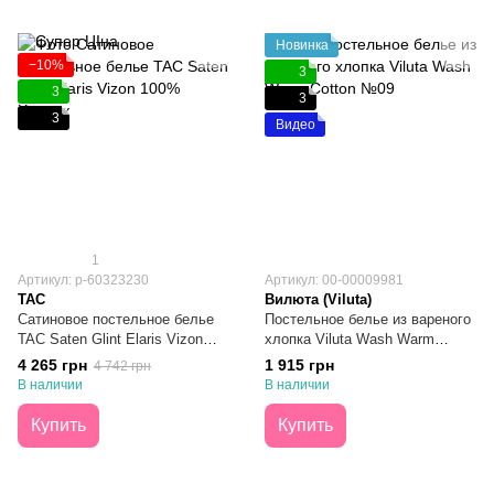
Новинка
−10%
3
3
3
3
Видео
1
Артикул: р-60323230
Артикул: 00-00009981
TAC
Вилюта (Viluta)
Сатиновое постельное белье
Постельное белье из вареного
TAC Saten Glint Elaris Vizon
хлопка Viluta Wash Warm
100% Хлопок Евро
Cotton №09 Двухспальное
4 265 грн
1 915 грн
4 742 грн
В наличии
В наличии
Купить
Купить