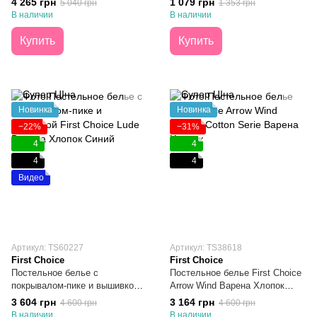
4 265 грн
1 079 грн
5 040 грн
1 353 грн
В наличии
В наличии
Купить
Купить
Новинка
Новинка
−22%
−31%
4
4
4
4
Видео
Артикул: ТS60227
Артикул: ТS38618
First Choice
First Choice
Постельное белье с
Постельное белье First Choice
покрывалом-пике и вышивкой
Arrow Wind Варена Хлопок
First Choice Lude Варена
Евро
3 604 грн
3 164 грн
4 600 грн
4 600 грн
Хлопок Синий Евро
В наличии
В наличии