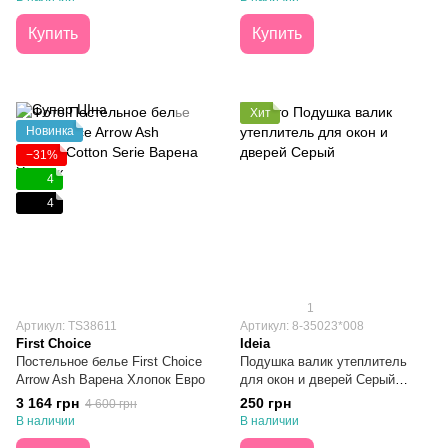
Купить
Купить
Хит
Новинка
−31%
4
4
1
Артикул: ТS38611
Артикул: 8-35023*008
First Choice
Ideia
Постельное белье First Choice
Подушка валик утеплитель
Arrow Ash Варена Хлопок Евро
для окон и дверей Серый
15х90
3 164 грн
250 грн
4 600 грн
В наличии
В наличии