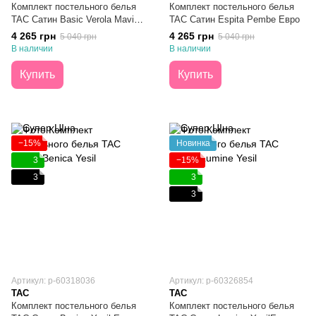
Комплект постельного белья
Комплект постельного белья
TAC Сатин Basic Verola Mavi
TAC Сатин Espita Pembe Евро
Евро
4 265 грн
4 265 грн
5 040 грн
5 040 грн
В наличии
В наличии
Купить
Купить
−15%
Новинка
3
−15%
3
3
3
Артикул: р-60318036
Артикул: p-60326854
TAC
TAC
Комплект постельного белья
Комплект постельного белья