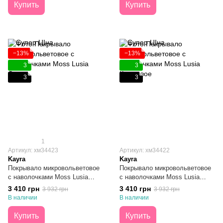
Купить
Купить
−13%
−13%
3
3
3
3
1
Артикул: хм34423
Артикул: хм34422
Kayra
Kayra
Покрывало микровольветовое
Покрывало микровольветовое
с наволочками Moss Lusia
с наволочками Moss Lusia
Серое 240x260
Кремовое 240x260
3 410 грн
3 410 грн
3 932 грн
3 932 грн
В наличии
В наличии
Купить
Купить