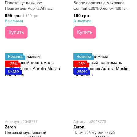
Полотенце пляжное
Белое полотенце махровое
Пештемаль Pupilla Atina
Comfort 100% Хлопок 400 г
Бежевый 90х170
Отель 50х70
995 грн
190 грн
1 180 грн
В наличии
В наличии
Купить
Купить
Новинка
Новинка
−25%
−25%
Видео
Видео
Артикул: з2048777
Артикул: з2048778
Zeron
Zeron
Пляжный муслиновый
Пляжный муслиновый