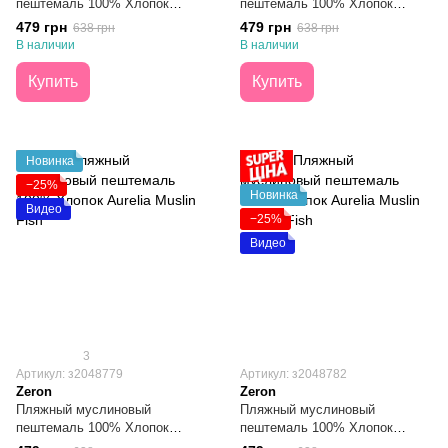
пештемаль 100% Хлопок
пештемаль 100% Хлопок
Aurelia Muslin Butterflies
Aurelia Muslin Elephants
479 грн
479 грн
638 грн
638 грн
100х180
100х180
В наличии
В наличии
Купить
Купить
Новинка
−25%
Новинка
Видео
−25%
Видео
3
Артикул: з2048779
Артикул: з2048782
Zeron
Zeron
Пляжный муслиновый
Пляжный муслиновый
пештемаль 100% Хлопок
пештемаль 100% Хлопок
Aurelia Muslin Fish 100х180
Aurelia Muslin Ocean Fish