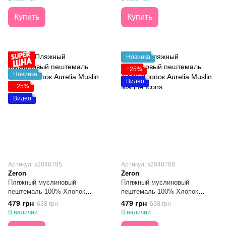
Купить
Купить
Новинка
−25%
Новинка
Видео
−25%
Видео
Артикул: з2048785
Артикул: з2048788
Zeron
Zeron
Пляжный муслиновый
Пляжный муслиновый
пештемаль 100% Хлопок
пештемаль 100% Хлопок
Aurelia Muslin Nautical 100х180
Aurelia Muslin Marine Icons
479 грн
479 грн
638 грн
638 грн
100х180
В наличии
В наличии