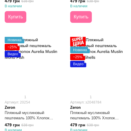
479 грн
479 грн
638 грн
638 грн
100х180
В наличии
В наличии
Купить
Купить
Новинка
−25%
Новинка
Видео
−25%
Видео
1
1
Артикул: 20254
Артикул: з2048784
Zeron
Zeron
Пляжный муслиновый
Пляжный муслиновый
пештемаль 100% Хлопок
пештемаль 100% Хлопок
Aurelia Muslin Mono Fish
Aurelia Muslin Marine Shells
479 грн
479 грн
638 грн
638 грн
100х180
100х180
В наличии
В наличии