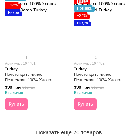
−24%
Новинка
Видео
−24%
Видео
1
4
Артикул: з197781
Артикул: з197782
Turkey
Turkey
Полотенце пляжное
Полотенце пляжное
Пештемаль 100% Хлопок
Пештемаль 100% Хлопок
Nomad Bordo Turkey 100х180
Nomad Red Turkey 100х180
390 грн
390 грн
515 грн
515 грн
В наличии
В наличии
Купить
Купить
Показать еще 20 товаров