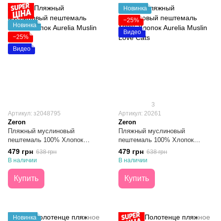
Новинка
−25%
Новинка
Видео
−25%
Видео
3
Артикул: з2048795
Артикул: 20261
Zeron
Zeron
Пляжный муслиновый
Пляжный муслиновый
пештемаль 100% Хлопок
пештемаль 100% Хлопок
Aurelia Muslin Cat 100х180
Aurelia Muslin Love Cats
479 грн
479 грн
638 грн
638 грн
100х180
В наличии
В наличии
Купить
Купить
Новинка