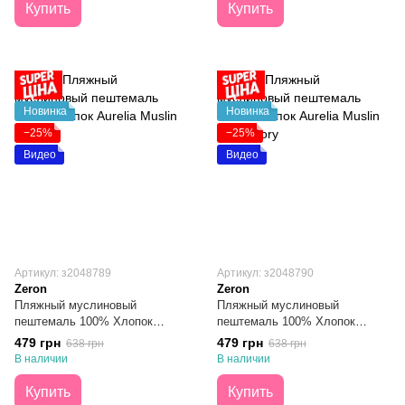
Купить
Купить
Новинка
Новинка
−25%
−25%
Видео
Видео
Артикул: з2048789
Артикул: з2048790
Zeron
Zeron
Пляжный муслиновый
Пляжный муслиновый
пештемаль 100% Хлопок
пештемаль 100% Хлопок
Aurelia Muslin Sailing 100х180
Aurelia Muslin Love Story
479 грн
479 грн
638 грн
638 грн
100х180
В наличии
В наличии
Купить
Купить