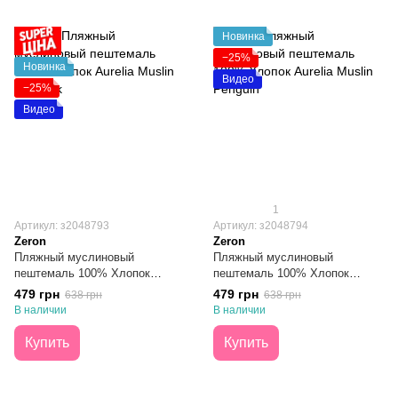
Новинка
−25%
Новинка
Видео
−25%
Видео
1
Артикул: з2048793
Артикул: з2048794
Zeron
Zeron
Пляжный муслиновый
Пляжный муслиновый
пештемаль 100% Хлопок
пештемаль 100% Хлопок
Aurelia Muslin Peacock 100х180
Aurelia Muslin Penguin 100х180
479 грн
479 грн
638 грн
638 грн
В наличии
В наличии
Купить
Купить