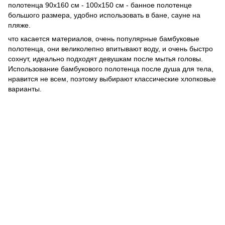
полотенца 90х160 см - 100х150 см - банное полотенце
большого размера, удобно использовать в бане, сауне на
пляже.
что касается материалов, очень популярные бамбуковые
полотенца, они великолепно впитывают воду, и очень быстро
сохнут, идеально подходят девушкам после мытья головы.
Использование бамбукового полотенца после душа для тела,
нравится не всем, поэтому выбирают классические хлопковые
варианты.
063 260-80-46
063 247-93-97
063 282-86-62
044 247-93-97
Контакты
Полная версия сайта
© 2014—2026
Motrazzzo — Уютный магазин домашнего текстиля