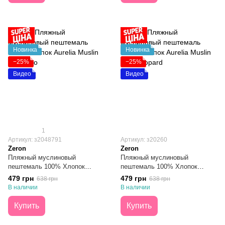
Новинка
Новинка
−25%
−25%
Видео
Видео
1
Артикул: з2048791
Артикул: з20260
Zeron
Zeron
Пляжный муслиновый
Пляжный муслиновый
пештемаль 100% Хлопок
пештемаль 100% Хлопок
Aurelia Muslin Flamingo 100х180
Aurelia Muslin Wild Leopard
479 грн
479 грн
638 грн
638 грн
100х180
В наличии
В наличии
Купить
Купить