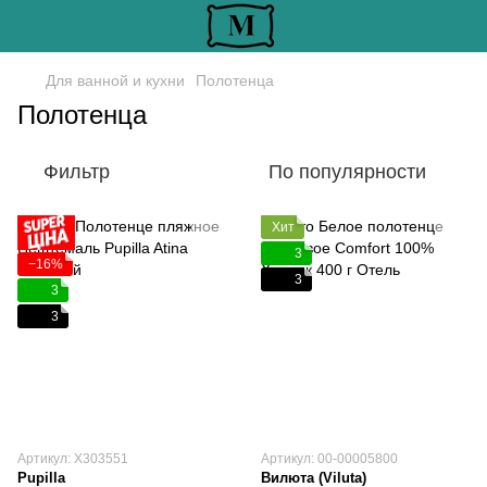
Для ванной и кухни
Полотенца
Полотенца
Фильтр
По популярности
Хит
3
−16%
3
3
3
Артикул: Х303551
Артикул: 00-00005800
Pupilla
Вилюта (Viluta)