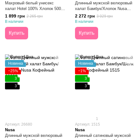
Махровый белый унисекс
Длинный мужской велюровый
халат Hotel 100% Хлопок 500г
халат Бамбук/Хлопок Nusa
XL
Кофейный L/XL
1 899 грн
2 272 грн
2 265 грн
3 029 грн
В наличии
В наличии
Купить
Купить
Новинка
Новинка
−25%
−1%
3
3
3
3
1
Артикул: 26680
Артикул: 1515
Nusa
Nusa
Длинный мужской велюровый
Длинный сатиновый мужской