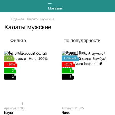
Одежда
Халаты мужские
Халаты мужские
Фильтр
По популярности
Хит
Новинка
−16%
−25%
3
3
3
3
4
Артикул: 37035
Артикул: 26685
Kayra
Nusa