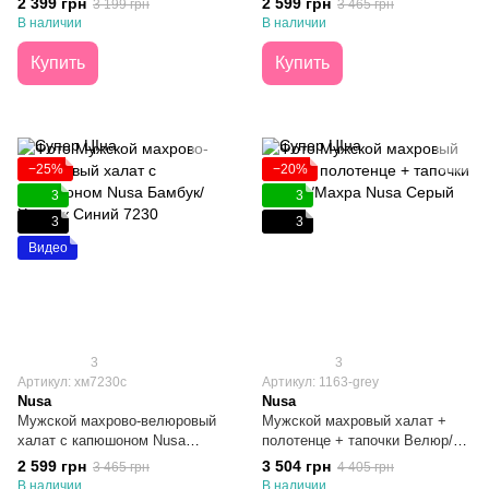
2 399 грн
2 599 грн
3 199 грн
3 465 грн
В наличии
В наличии
Купить
Купить
−25%
−20%
3
3
3
3
Видео
3
3
Артикул: хм7230с
Артикул: 1163-grey
Nusa
Nusa
Мужской махрово-велюровый
Мужской махровый халат +
халат с капюшоном Nusa
полотенце + тапочки Велюр/
Бамбук/Хлопок Синий M
Махра Nusa Серый L/XL
2 599 грн
3 504 грн
3 465 грн
4 405 грн
В наличии
В наличии