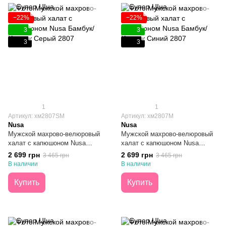
−22%
−22%
3
3
3
3
1
1
Артикул: хм2807SM
Артикул: хм2807M
Nusa
Nusa
Мужской махрово-велюровый
Мужской махрово-велюровый
халат с капюшоном Nusa
халат с капюшоном Nusa
Бамбук/Хлопок Серый M
Бамбук/Хлопок Синий M
2 699 грн
2 699 грн
3 465 грн
3 465 грн
В наличии
В наличии
Купить
Купить