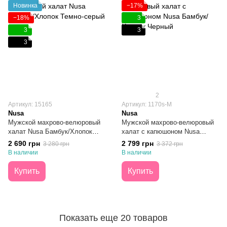
Новинка
−17%
−18%
3
3
3
3
2
Артикул: 15165
Артикул: 1170s-M
Nusa
Nusa
Мужской махрово-велюровый
Мужской махрово-велюровый
халат Nusa Бамбук/Хлопок
халат с капюшоном Nusa
Темно-серый L/XL
Бамбук/Хлопок Черный M
2 690 грн
2 799 грн
3 280 грн
3 372 грн
В наличии
В наличии
Купить
Купить
Показать еще 20 товаров