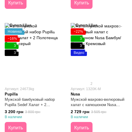
Купить
Купить
Новинка
−22%
−16%
3
3
3
3
Видео
2
Артикул: 24673kg
Артикул: 1320K-M
Pupilla
Nusa
Мужской бамбуковый набор
Мужской махрово-велюровый
Pupilla Sedef Халат + 2
халат с капюшоном Nusa
Полотенца Темно-серый
Бамбук/Хлопок Кремовый M
3 200 грн
2 729 грн
3 800 грн
3 505 грн
В наличии
В наличии
Купить
Купить