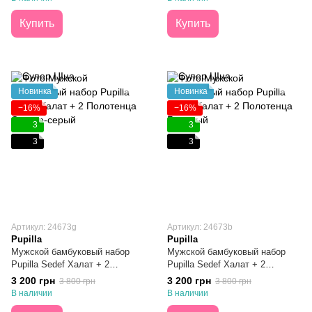
Купить
Купить
Новинка
Новинка
−16%
−16%
3
3
3
3
Артикул: 24673g
Артикул: 24673b
Pupilla
Pupilla
Мужской бамбуковый набор
Мужской бамбуковый набор
Pupilla Sedef Халат + 2
Pupilla Sedef Халат + 2
Полотенца Светло-серый
Полотенца Бежевый
3 200 грн
3 200 грн
3 800 грн
3 800 грн
В наличии
В наличии