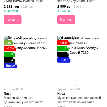
халат Бамбук/Хлопок Nusa
халат Бамбук/Шелк Nusa
Кофейный L/XL
Кофейный 2XL
2 272 грн
2 999 грн
3 029 грн
3 029 грн
В наличии
В наличии
Купить
Купить
Хит
−25%
−25%
3
3
3
3
Видео
Видео
13
Артикул: 8600
Артикул: хм7230
Nusa
Nusa
Махровый длинный
Мужской махрово-велюровый
однотонный унисекс халат
халат с капюшоном Nusa
Nusa Бамбук/Хлопок Белый M
Бамбук/Хлопок Серый M