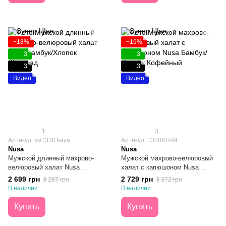
−18%
−19%
3
3
3
3
Видео
Видео
1
3
Артикул: хм1330.kaya
Артикул: 1320KH-M
Nusa
Nusa
Мужской длинный махрово-
Мужской махрово-велюровый
велюровый халат Nusa
халат с капюшоном Nusa
Бамбук/Хлопок Шоколад L/XL
Бамбук/Хлопок Кофейный M
2 699 грн
2 729 грн
3 287 грн
3 372 грн
В наличии
В наличии
Купить
Купить