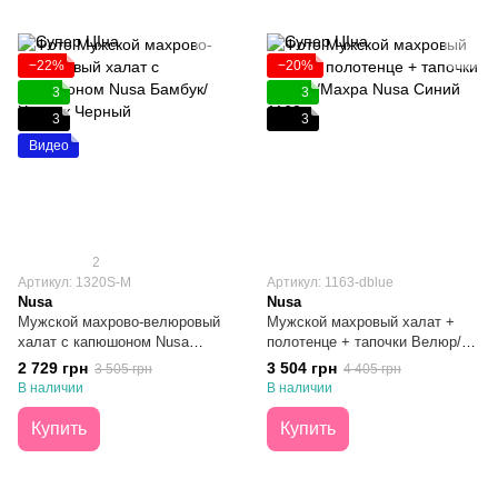
−22%
−20%
3
3
3
3
Видео
2
Артикул: 1320S-M
Артикул: 1163-dblue
Nusa
Nusa
Мужской махрово-велюровый
Мужской махровый халат +
халат с капюшоном Nusa
полотенце + тапочки Велюр/
Бамбук/Хлопок Черный M
Махра Nusa Синий L/XL
2 729 грн
3 504 грн
3 505 грн
4 405 грн
В наличии
В наличии
Купить
Купить