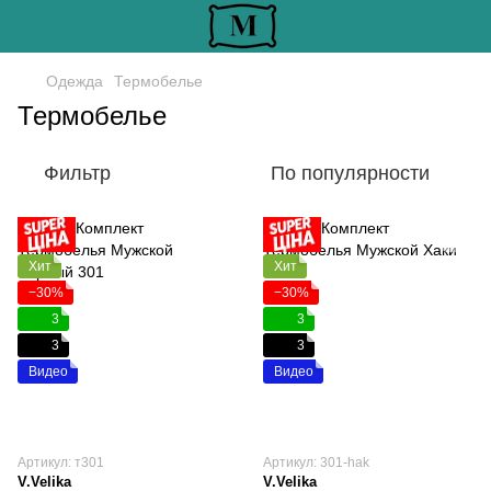
Одежда
Термобелье
Термобелье
Фильтр
По популярности
Хит
Хит
−30%
−30%
3
3
3
3
Видео
Видео
Артикул: т301
Артикул: 301-hak
V.Velika
V.Velika