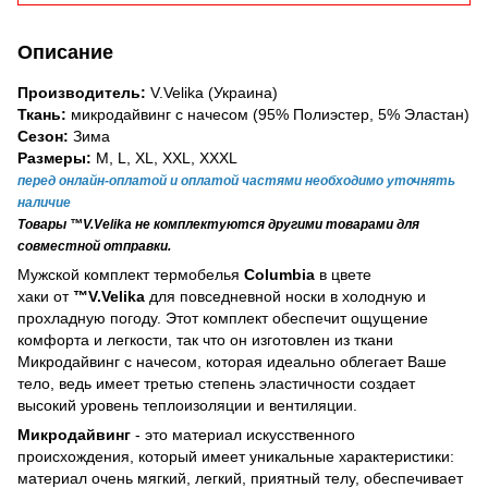
Описание
Производитель:
V.Velika (Украина)
Ткань:
микродайвинг с начесом (95% Полиэстер, 5% Эластан)
Сезон:
Зима
Размеры:
M, L, XL, XХL, XХХL
перед онлайн-оплатой и оплатой частями необходимо уточнять
наличие
Товары ™V.Velika не комплектуются другими товарами для
совместной отправки.
Мужской комплект термобелья
Columbia
в цвете
хаки
от
™V.Velika
для повседневной носки в холодную и
прохладную погоду. Этот комплект обеспечит ощущение
комфорта и легкости, так что он изготовлен из ткани
Микродайвинг с начесом, которая идеально облегает Ваше
тело, ведь имеет третью степень эластичности создает
высокий уровень теплоизоляции и вентиляции.
Микродайвинг
- это материал искусственного
происхождения, который имеет уникальные характеристики:
материал очень мягкий, легкий, приятный телу, обеспечивает