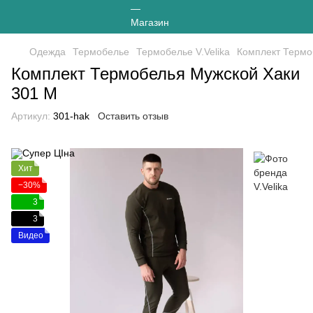
Одежда
Термобелье
Термобелье V.Velika
Комплект Термо
Комплект Термобелья Мужской Хаки
301 M
Артикул:
301-hak
Оставить отзыв
Хит
−30%
3
3
Видео