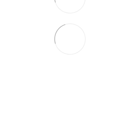
063 260-80-46
063 247-93-97
063 282-86-62
044 247-93-97
Контакты
Полная версия сайта
© 2014—2026
Motrazzzo — Уютный магазин домашнего текстиля