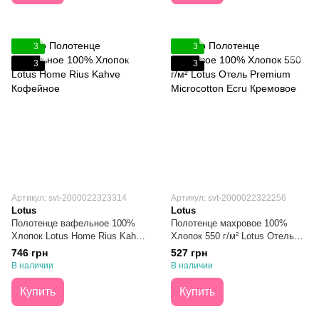
3
3
3
3
Артикул: svt-2000022323314
Артикул: svt-2000022322256
Lotus
Lotus
Полотенце вафельное 100%
Полотенце махровое 100%
Хлопок Lotus Home Rius Kahve
Хлопок 550 г/м² Lotus Отель
Кофейное 50х100
Premium Microcotton Ecru
746 грн
527 грн
Кремовое 50х90
В наличии
В наличии
Купить
Купить