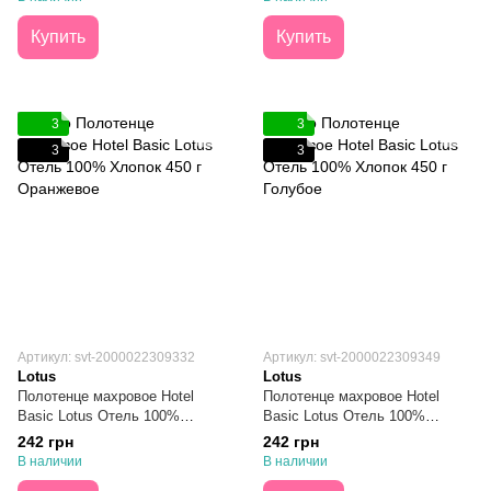
Купить
Купить
3
3
3
3
Артикул: svt-2000022309332
Артикул: svt-2000022309349
Lotus
Lotus
Полотенце махровое Hotel
Полотенце махровое Hotel
Basic Lotus Отель 100%
Basic Lotus Отель 100%
Хлопок 450 г Оранжевое 50х90
Хлопок 450 г Голубое 50х90
242 грн
242 грн
В наличии
В наличии