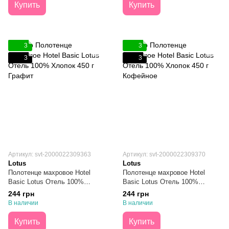
Купить
Купить
3
3
3
3
Артикул: svt-2000022309363
Артикул: svt-2000022309370
Lotus
Lotus
Полотенце махровое Hotel
Полотенце махровое Hotel
Basic Lotus Отель 100%
Basic Lotus Отель 100%
Хлопок 450 г Графит 50х90
Хлопок 450 г Кофейное 50х90
244 грн
244 грн
В наличии
В наличии
Купить
Купить