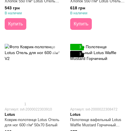
Хлопок 550 г/м² Lotus Отель
Хлопок 550 г/м² Lotus Отель
Premium Microcotton White
Premium Microcotton Antrasit
543 грн
618 грн
Белое 50х90
Темно-серое 50х90
В наличии
В наличии
Купить
Купить
3
3
1
Артикул: svt-2000022303910
Артикул: svt-2000022308472
Lotus
Lotus
Коврик-полотенце Lotus Отель
Полотенце вафельный Lotus
для ног 600 г/м² 50х70 Белый
Waffle Mustard Горчичный
50х90