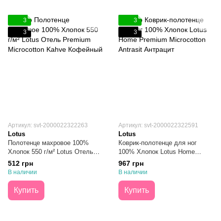
3
3
3
3
Артикул: svt-2000022322263
Артикул: svt-2000022322591
Lotus
Lotus
Полотенце махровое 100%
Коврик-полотенце для ног
Хлопок 550 г/м² Lotus Отель
100% Хлопок Lotus Home
Premium Microcotton Kahve
Premium Microcotton Antrasit
512 грн
967 грн
Кофейное 50х90
Антрацит 50х70
В наличии
В наличии
Купить
Купить