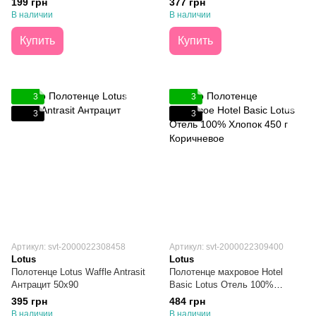
199 грн
377 грн
В наличии
В наличии
Купить
Купить
3
3
3
3
Артикул: svt-2000022308458
Артикул: svt-2000022309400
Lotus
Lotus
Полотенце Lotus Waffle Antrasit
Полотенце махровое Hotel
Антрацит 50х90
Basic Lotus Отель 100%
Хлопок 450 г Коричневое
395 грн
484 грн
70х140
В наличии
В наличии