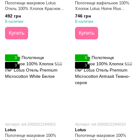
Полотенце махровое Lotus
Полотенце вафельное 100%
Отель 100% Хлопок Красное
Хлопок Lotus Home Rius
70х140
Antrasit Темно-серое 50х100
492 грн
746 грн
В наличии
В наличии
Купить
Купить
3
3
3
3
Артикул: svt-2000022294003
Артикул: svt-2000022294010
Lotus
Lotus
Полотенце махровое 100%
Полотенце махровое 100%