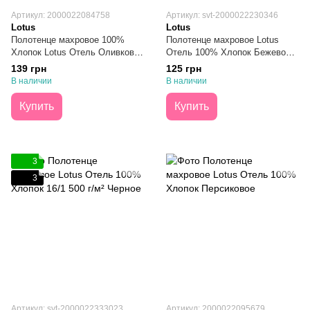
Артикул: 2000022084758
Артикул: svt-2000022230346
Lotus
Lotus
Полотенце махровое 100%
Полотенце махровое Lotus
Хлопок Lotus Отель Оливковое
Отель 100% Хлопок Бежевое
50х90
40х70
139 грн
125 грн
В наличии
В наличии
Купить
Купить
3
3
Артикул: svt-2000022333023
Артикул: 2000022095679