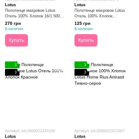
Lotus
Lotus
Полотенце махровое Lotus
Полотенце махровое Lotus
Отель 100% Хлопок 16/1 500 г/
Отель 100% Хлопок
м² Черное 50х90
Персиковое 40х70
270 грн
125 грн
В наличии
В наличии
Купить
Купить
3
3
3
3
Артикул: svt-2000022243100
Артикул: svt-2000022323307
Lotus
Lotus