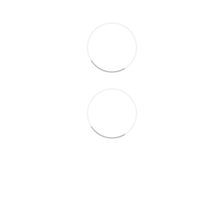
063 260-80-46
063 247-93-97
063 282-86-62
044 247-93-97
Контакты