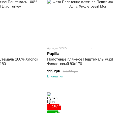
2
Артикул: 30355
Pupilla
штемаль 100% Хлопок
Полотенце пляжное Пештемаль Pupill
х180
Фиолетовый 90х170
995 грн
1 180 грн
В наличии
−25%