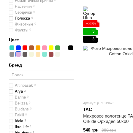
Романтичные принты
Растения
0
Сердечки
0
Полоска
4
−39%
Животные
0
Фрукты
0
3
3
Цвет
Бренд
Altinbasak
0
Arya
3
Barine
0
Belizza
0
Артикул: p-71319673
Buldans
0
TAC
Fakili
0
Махровое полотенце TAC
Ideia
3
Orkide Орхидея 50х90
Ikra Life
1
540 грн
880 грн
Iris Home
1