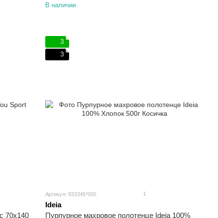
В наличии
3
3
1
Артикул: 833345*005
Ideia
ac 70х140
Пурпурное махровое полотенце Ideia 100%