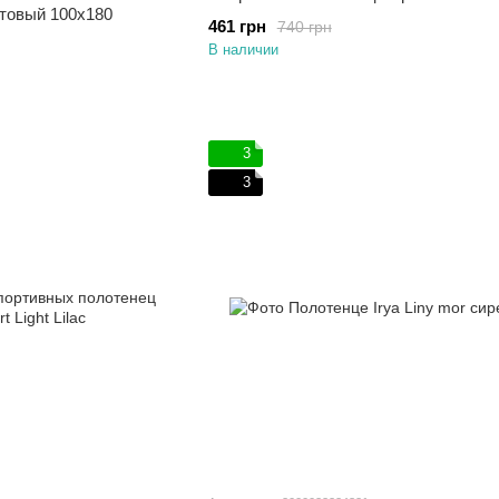
летовый 100х180
461 грн
740 грн
В наличии
3
3