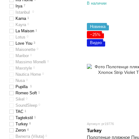
В наличии
Irya
7
Istanbul
0
Karna
1
Kayra
0
Новинка
La Maison
1
−25%
Lotus
0
Видео
Love You
3
Maisonette
0
Maribor
0
Massimo Monelli
0
Maxstyle
0
Nautica Home
0
Nusa
0
Pupilla
1
Romeo Soft
1
Sikel​​​​​​​
0
SoundSleep
0
TAC
1
Tagtekstil
1
Turkey
6
Артикул: pr19776
Zeron
4
Turkey
Вилюта (Viluta)
0
Полотенце пляжное Пе