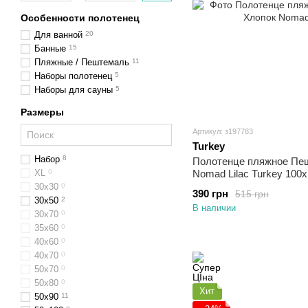
Особенности полотенец
Для ванной
20
Банные
15
Пляжные / Пештемаль
11
Наборы полотенец
5
Наборы для сауны
5
Размеры
Артикул: з197783
Turkey
Набор
8
Полотенце пляжное Пе
XL
0
Nomad Lilac Turkey 100
30х30
0
390 грн
515 грн
30x50
2
В наличии
30х70
0
35х60
0
40х60
0
40х70
0
50х70
0
50x80
0
Хит
50х90
11