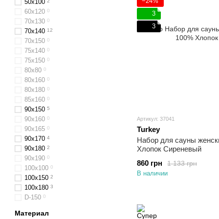
−24%
50x100
2
60х120
0
3
70x130
0
3
70х140
12
70х150
0
75х140
0
75x150
0
80x80
0
80х160
0
80х180
0
85x160
0
90x150
5
90x160
0
Артикул: 37041
90x165
0
Turkey
90x170
4
Набор для сауны женск
90х180
2
Хлопок Сиреневый
90x190
0
860 грн
1 133 грн
100x100
0
В наличии
100x150
2
100x180
3
D-150
0
Материал