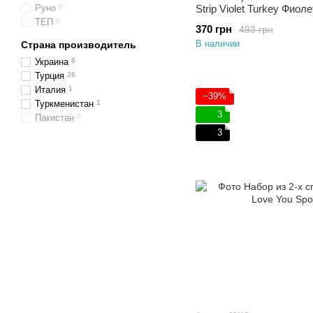
Руно
0
Strip Violet Turkey Фио
ТЕП
0
370 грн
493 грн
В наличии
Страна производитель
Украина
6
Турция
26
Италия
1
−39%
Туркменистан
1
3
Пакистан
0
3