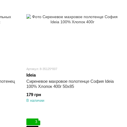
Артикул: 8-35125*007
Ideia
лотенец
Сиреневое махровое полотенце София Ideia
100% Хлопок 400г 50х85
179 грн
В наличии
3