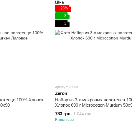
−25%
3
3
Артикул: 20059
Zeron
лотенце 100% Хлопок
Набор из 3-х махровых полотенец 1
50х90
Хлопок 690 г Microcotton Murdum 50х
783 грн
1 044 грн
В наличии