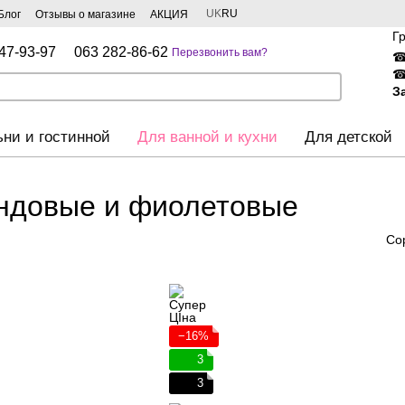
UK
RU
Блог
Отзывы о магазине
АКЦИЯ
Г
47-93-97
063 282-86-62
Перезвонить вам?
З
ьни и гостинной
Для ванной и кухни
Для детской
ндовые и фиолетовые
Со
−16%
3
3