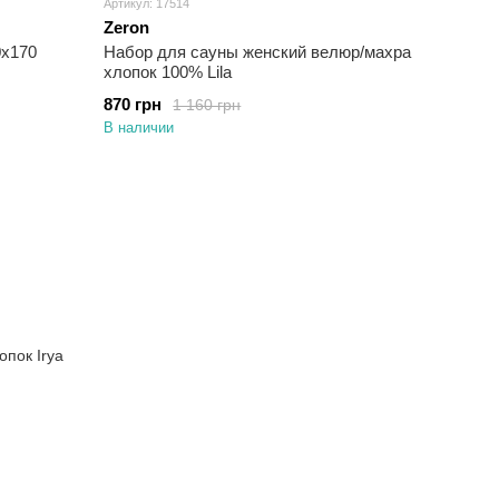
Артикул: 17514
Zeron
ya Liny mor сиреневое 90х170
Набор для сауны женский велюр/махра
хлопок 100% Lila
870 грн
1 160 грн
В наличии