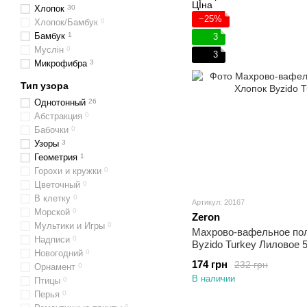
Хлопок
30
−25%
Хлопок/Бамбук
0
Бамбук
1
3
Муслін
0
3
Микрофибра
3
Тип узора
Однотонный
26
Абстракция
0
Бабочки
0
Узоры
3
Геометрия
1
Горохи и кружки
0
Цветочный
0
В клетку
0
Артикул: 20167
Морской
0
Zeron
Мультики и Игры
0
Махрово-вафельное по
Надписи
0
Byzido Turkey Лиловое 
Новогодний
0
174 грн
232 грн
Орнамент
0
В наличии
Птицы
0
Перья
0
0