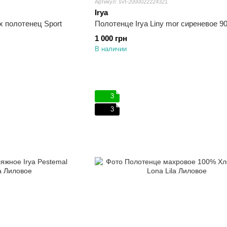
Артикул: svt-2000022224321
Irya
х полотенец Sport
Полотенце Ir
1 000 грн
В наличии
3
3