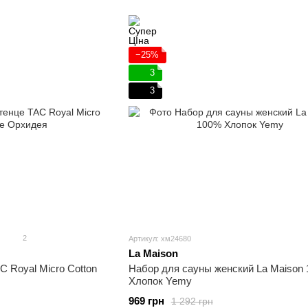
−25%
3
3
2
Артикул: хм24680
La Maison
 Royal Micro Cotton
Набор для сауны женский La Maison
Хлопок Yemy
969 грн
1 292 грн