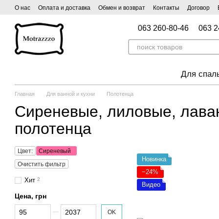
Перейти к основному контенту
О нас
Оплата и доставка
Обмен и возврат
Контакты
Договор
063 260-80-46
063 2
Для спал
Главная
Для ванной и кухни
Полотенца
Сиреневые, лиловые, лава
полотенца
Цвет:
Сиреневый
Новинка
Очистить фильтр
−24%
Хит
2
Видео
Цена, грн
От Цена, грн
До Цена, грн
OK