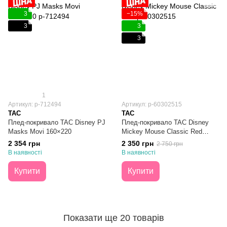
3
−15%
3
3
3
1
Артикул: p-712494
Артикул: p-60302515
TAC
TAC
Плед-покривало TAC Disney PJ
Плед-покривало TAC Disney
Masks Movi 160×220
Mickey Mouse Classic Red
160×220
2 354 грн
2 350 грн
2 750 грн
В наявності
В наявності
Купити
Купити
Показати ще 20 товарів