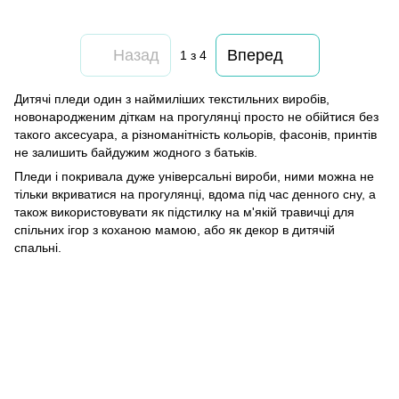
Назад
Вперед
1
з 4
Дитячі пледи один з наймиліших текстильних виробів,
новонародженим діткам на прогулянці просто не обійтися без
такого аксесуара, а різноманітність кольорів, фасонів, принтів
не залишить байдужим жодного з батьків.
Пледи і покривала дуже універсальні вироби, ними можна не
тільки вкриватися на прогулянці, вдома під час денного сну, а
також використовувати як підстилку на м'якій травичці для
спільних ігор з коханою мамою, або як декор в дитячій
спальні.
063 260-80-46
063 247-93-97
063 282-86-62
044 247-93-97