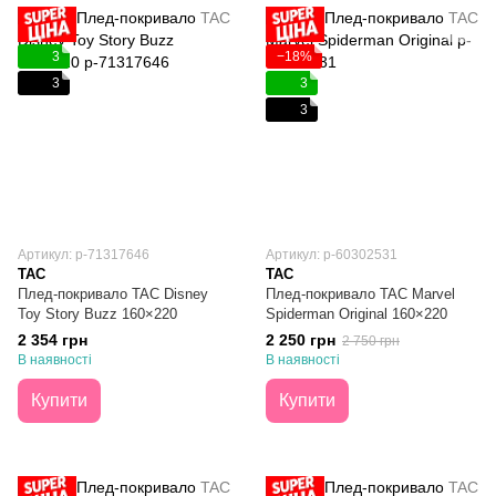
3
−18%
3
3
3
Артикул: p-71317646
Артикул: p-60302531
TAC
TAC
Плед-покривало TAC Disney
Плед-покривало TAC Marvel
Toy Story Buzz 160×220
Spiderman Original 160×220
2 354 грн
2 250 грн
2 750 грн
В наявності
В наявності
Купити
Купити