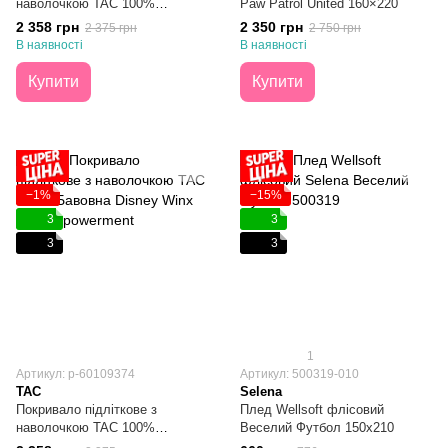
наволочкою TAC 100%
Paw Patrol United 160×220
Бавовна PJ Masks Power UP
2 358 грн
2 350 грн
2 375 грн
2 750 грн
160х220
В наявності
В наявності
Купити
Купити
−1%
−15%
3
3
3
3
1
Артикул: p-60109374
Артикул: 500319-010
TAC
Selena
Покривало підліткове з
Плед Wellsoft флісовий
наволочкою TAC 100%
Веселий Футбол 150х210
Бавовна Disney Winx Girl