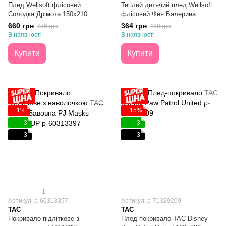
Плед Wellsoft флісовий
Теплий дитячий плед Wellsoft
Солодка Дрімота 150х210
флісовий Фея Балерина
150х200
660 грн
364 грн
776 грн
490 грн
В наявності
В наявності
Купити
Купити
−1%
−15%
3
3
3
3
1
Артикул: p-60313397
Артикул: p-71320209
TAC
TAC
Покривало підліткове з
Плед-покривало TAC Disney