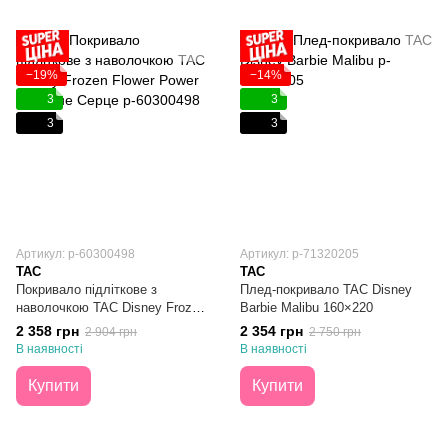
−19%
−14%
3
3
3
3
Артикул: p-60300498
Артикул: p-71320205
TAC
TAC
Покривало підліткове з
Плед-покривало TAC Disney
наволочкою TAC Disney Frozen
Barbie Malibu 160×220
Flower Power Крижане Серце
2 358 грн
2 354 грн
2 904 грн
2 750 грн
160×220
В наявності
В наявності
Купити
Купити