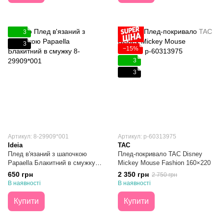
3
3
−15%
3
3
Артикул: 8-29909*001
Артикул: p-60313975
Ideia
TAC
Плед в'язаний з шапочкою
Плед-покривало TAC Disney
Papaella Блакитний в смужку
Mickey Mouse Fashion 160×220
70х90
650 грн
2 350 грн
2 750 грн
В наявності
В наявності
Купити
Купити