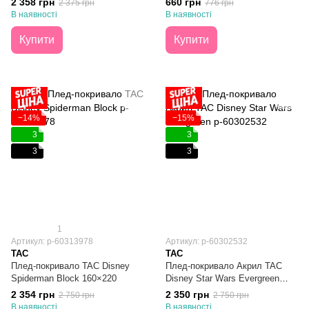
2 358 грн
660 грн
2 375 грн
776 грн
Empowerment 160х220
В наявності
В наявності
Купити
Купити
−14%
−15%
3
3
3
3
1
Артикул: p-60313978
Артикул: p-60302532
TAC
TAC
Плед-покривало TAC Disney
Плед-покривало Акрил TAC
Spiderman Block 160×220
Disney Star Wars Evergreen
160х220
2 354 грн
2 350 грн
2 750 грн
2 750 грн
В наявності
В наявності