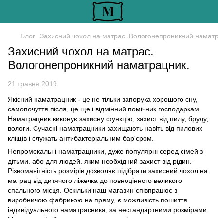
Блог
Захисний чохол на матрас. Вологонепроникний наматр
Захисний чохол на матрас.
Вологонепроникний наматрацник.
21 травня 2019
Якісний наматрацник - це не тільки запорука хорошого сну,
самопочуття після, це ще і відмінний помічник господаркам.
Наматрацник виконує захисну функцію, захист від пилу, бруду,
вологи. Сучасні наматрацники захищають навіть від пилових
кліщів і служать антибактеріальним бар'єром.
Непромокальні наматрацники, дуже популярні серед сімей з
дітьми, або для людей, яким необхідний захист від рідин.
Різноманітність розмірів дозволяє підібрати захисний чохол на
матрац від дитячого ліжечка до повноцінного великого
спального місця. Оскільки наш магазин співпрацює з
виробничою фабрикою на пряму, є можливість пошиття
індивідуального наматрасника, за нестандартними розмірами.