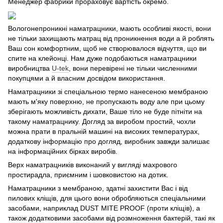
Менеджер фабрики прораховує вартість окремо.
Вологонепроникні наматрацники, мають особливі якості, вони
не тільки захищають матрац від проникнення води а й роблять
Ваш сон комфортним, щоб не створювалося відчуття, що ви
спите на клейонці. Нам дуже подобаються наматрацники
виробництва
U-tek
, вони перевірені не тільки численними
покупцями а й власним досвідом використання.
Наматрацники зі спеціальною термо нанесеною мембраною
мають м'яку поверхню, не пропускають воду але при цьому
зберігають можливість дихати, Ваше тіло не буде пітніти на
такому наматрацнику. Догляд за виробом простий, чохли
можна прати в пральній машині на високих температурах,
додаткову інформацію про догляд, виробник завжди залишає
на інформаційних бірках виробів.
Верх наматрацників виконаний у вигляді махрового
простирадла, приємним і шовковистою на дотик.
Наматрацники з мембраною, здатні захистити Вас і від
пилових кліщів, для цього вони обробляються спеціальними
засобами, наприклад DUST MITE PROOF (проти кліщів), а
також додатковими засобами від розмноження бактерій, такі як