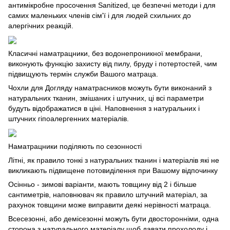
антимікробне просочення Sanitized, це безпечні методи і для
самих маленьких членів сім'ї і для людей схильних до
алергічних реакцій.
Класичні наматрацники, без водонепроникної мембрани,
виконують функцію захисту від пилу, бруду і потертостей, чим
підвищують термін служби Вашого матраца.
Чохли для Догляду наматрасников можуть бути виконаний з
натуральних тканин, змішаних і штучних, ці всі параметри
будуть відображатися в ціні. Наповнення з натуральних і
штучних гіпоалергенних матеріалів.
Наматрацники поділяють по сезонності
Літні, як правило тонкі з натуральних тканин і матеріалів які не
викликають підвищене потовиділення при Вашому відпочинку
Осінньо - зимові варіанти, мають товщину від 2 і більше
сантиметрів, наповнювач як правило штучний матеріал, за
рахунок товщини може виправити деякі нерівності матраца.
Всесезонні, або демісезонні можуть бути двосторонніми, одна
сторона з натурального матеріалу щоб давати прохолоду і