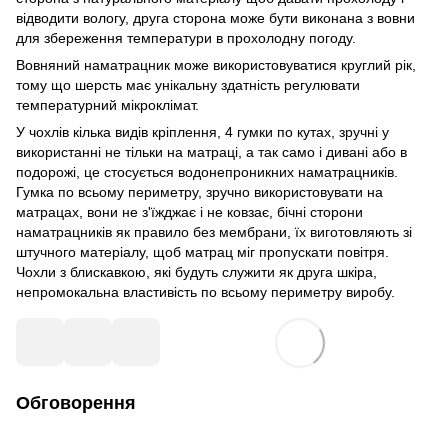
відводити вологу, друга сторона може бути виконана з вовни
для збереження температури в прохолодну погоду.
Вовняний наматрацник може використовуватися круглий рік,
тому що шерсть має унікальну здатність регулювати
температурний мікроклімат.
У чохлів кілька видів кріплення, 4 гумки по кутах, зручні у
використанні не тільки на матраці, а так само і дивані або в
подорожі, це стосується водонепроникних наматрацників.
Гумка по всьому периметру, зручно використовувати на
матрацах, вони не з'їжджає і не ковзає, бічні сторони
наматрацників як правило без мембрани, їх виготовляють зі
штучного матеріалу, щоб матрац міг пропускати повітря.
Чохли з блискавкою, які будуть служити як друга шкіра,
непромокальна властивість по всьому периметру виробу.
Обговорення