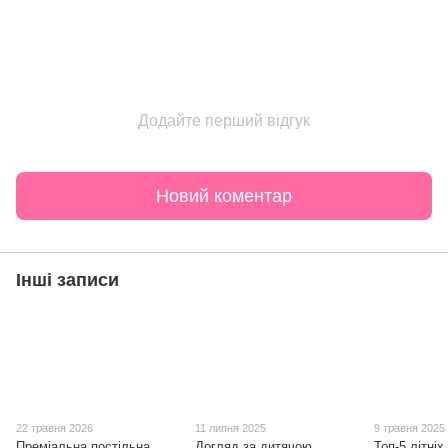
Додайте перший відгук
Новий коментар
Інші записи
22 травня 2026
11 липня 2025
9 травня 2025
Преміальна постільна
Догляд за дитячою
Топ-5 літніх