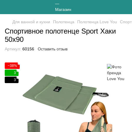
Для ванной и кухни
Полотенца
Полотенца Love You
Спорт
Спортивное полотенце Sport Хаки
50х90
Артикул:
60156
Оставить отзыв
−38%
3
3