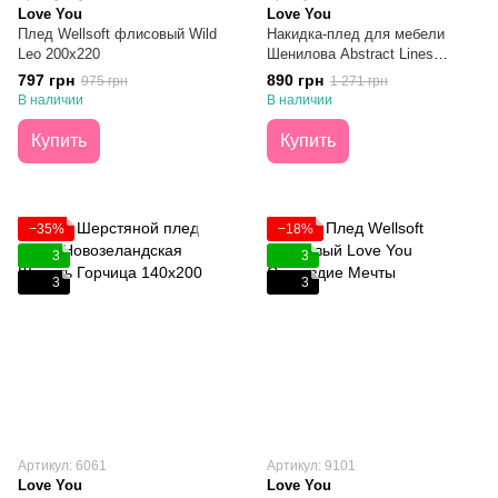
Love You
Love You
Плед Wellsoft флисовый Wild
Накидка-плед для мебели
Leo 200х220
Шенилова Abstract Lines
180x180
797 грн
890 грн
975 грн
1 271 грн
В наличии
В наличии
Купить
Купить
−35%
−18%
3
3
3
3
Артикул: 6061
Артикул: 9101
Love You
Love You