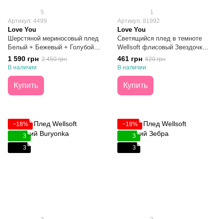
5
1
Артикул: 4499
Артикул: 81992
Love You
Love You
Шерстяной мериносовый плед
Светящийся плед в темноте
Белый + Бежевый + Голубой
Wellsoft флисовый Звездочки
140x200
150х200
1 590 грн
461 грн
2 450 грн
620 грн
В наличии
В наличии
Купить
Купить
−18%
−18%
3
3
3
3