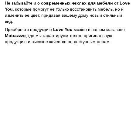
Не забывайте и о
современных чехлах для мебели
от
Love
You
, которые помогут не только восстановить мебель, но и
изменить ее цвет, придавая вашему дому новый стильный
вид.
Приобрести продукцию
Love You
можно в нашем магазине
Motrazzzo
, где мы гарантируем только оригинальную
продукцию и высокое качество по доступным ценам.
063 260-80-46
063 247-93-97
063 282-86-62
044 247-93-97
Контакты
Полная версия сайта
© 2014—2026
Motrazzzo — Уютный магазин домашнего текстиля
UK
RU