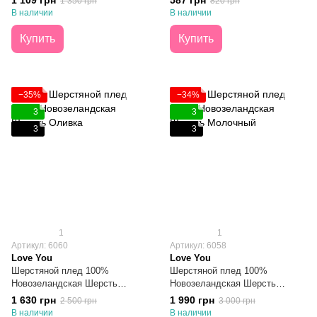
1 109 грн
587 грн
1 350 грн
820 грн
В наличии
В наличии
Купить
Купить
−35%
−34%
3
3
3
3
1
1
Артикул: 6060
Артикул: 6058
Love You
Love You
Шерстяной плед 100%
Шерстяной плед 100%
Новозеландская Шерсть
Новозеландская Шерсть
Оливковый 140х200
Молочный 140х220
1 630 грн
1 990 грн
2 500 грн
3 000 грн
В наличии
В наличии