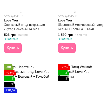
1
3
Артикул: 4102
Артикул: 4500
Love You
Love You
Хлопковый плед-покрывало
Шерстяной мериносовый плед
Zigzag Бежевый 140х200
Белый + Горчица + Хаки
140x200
523 грн
1 590 грн
760 грн
2 450 грн
В наличии
В наличии
Купить
Купить
Хит
−26%
−35%
3
3
3
3
Видео