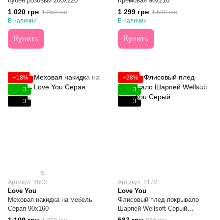
бубен розовый 200x220
Кремовая 90х210
1 020 грн
1 299 грн
1 250 грн
1 590 грн
В наличии
В наличии
Купить
Купить
−18%
−28%
3
3
3
3
5
Артикул: 8502
Артикул: 8172
Love You
Love You
Меховая накидка на мебель
Флисовый плед-покрывало
Серая 90х160
Шарпей Wellsoft Серый
150х200