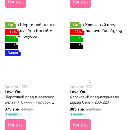
Купить
Купить
Хит
Хит
−14%
−27%
3
3
3
3
Видео
1
Артикул: 4362
Артикул: 4632
Love You
Love You
Шерстяной плед в клеточку
Хлопковый плед-покрывало
Белый + Синий + Голубой
Zigzag Серый 200х220
140х200
379 грн
805 грн
440 грн
1 100 грн
В наличии
В наличии
Купить
Купить