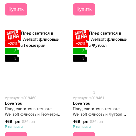
Купить
Купить
−20%
−20%
3
3
3
3
1
Артикул: m019460
Артикул: m019461
Love You
Love You
Плед светится в темноте
Плед светится в темноте
Wellsoft флисовый Геометрия
Wellsoft флисовый Футбол
150х200
150х200
469 грн
469 грн
586 грн
586 грн
В наличии
В наличии