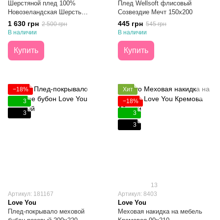
Шерстяной плед 100%
Плед Wellsoft флисовый
Новозеландская Шерсть
Созвездие Мечт 150х200
Горчица 140х200
1 630 грн
445 грн
2 500 грн
545 грн
В наличии
В наличии
Купить
Купить
−18%
Хит
3
−18%
3
3
3
13
Артикул: 181167
Артикул: 8403
Love You
Love You
Плед-покрывало меховой
Меховая накидка на мебель