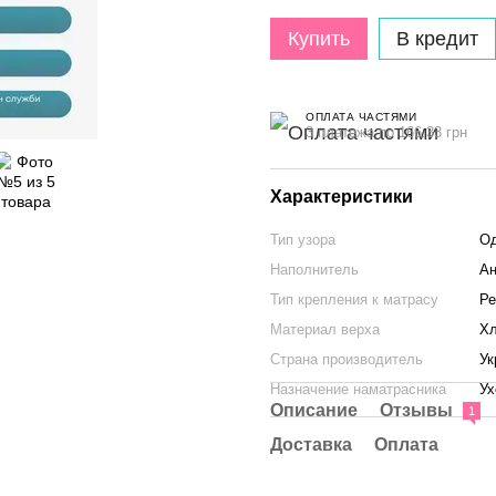
Купить
В кредит
ОПЛАТА ЧАСТЯМИ
3 платежа по 166.33 грн
Характеристики
Тип узора
Од
Наполнитель
Ан
Тип крепления к матрасу
Ре
Материал верха
Хл
Страна производитель
Ук
Назначение наматрасника
Ух
Описание
Отзывы
1
Доставка
Оплата