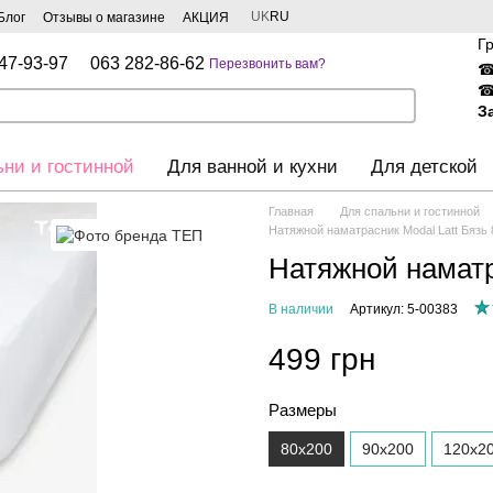
UK
RU
Блог
Отзывы о магазине
АКЦИЯ
Г
47-93-97
063 282-86-62
Перезвонить вам?
З
ьни и гостинной
Для ванной и кухни
Для детской
Главная
Для спальни и гостинной
Натяжной наматрасник Modal Latt Бязь
Натяжной наматр
В наличии
Артикул: 5-00383
499 грн
Размеры
80x200
90x200
120х2