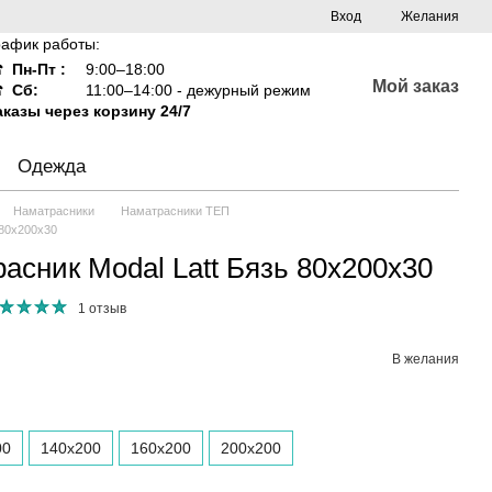
Вход
Желания
рафик работы:
☎
Пн-Пт :
9:00–18:00
Мой заказ
☎
Сб:
11:00–14:00 - дежурный режим
аказы через корзину 24/7
Одежда
Наматрасники
Наматрасники ТЕП
 80х200х30
асник Modal Latt Бязь 80х200х30
1 отзыв
В желания
00
140x200
160х200
200x200