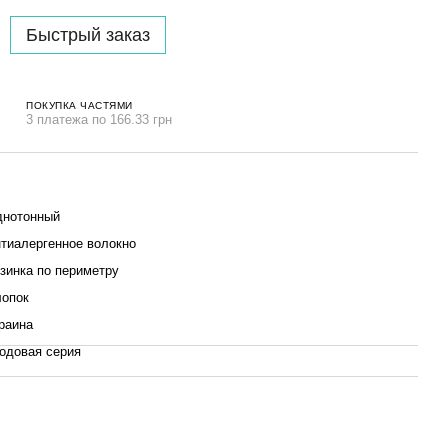
Быстрый заказ
ПОКУПКА ЧАСТЯМИ
3 платежа по 166.33 грн
нотонный
тиалергенное волокно
зинка по периметру
опок
раина
одовая серия