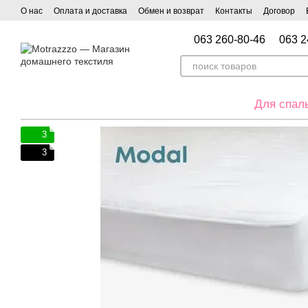
Перейти к основному контенту
О нас
Оплата и доставка
Обмен и возврат
Контакты
Договор
063 260-80-46
063 2
Для спал
3
3