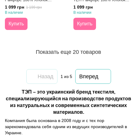
Желтые Нарциссы Полуторный
English Flower Полуторный
1 099 грн
1 099 грн
1 199 грн
В наличии
В наличии
Купить
Купить
Показать еще 20 товаров
Назад
Вперед
1
из 5
ТЭП – это украинский бренд текстиля,
специализирующийся на производстве продуктов
из натуральных и современных синтетических
материалов.
Компания была основана в 2008 году и с тех пор
зарекомендовала себя одним из ведущих производителей в
Украине.