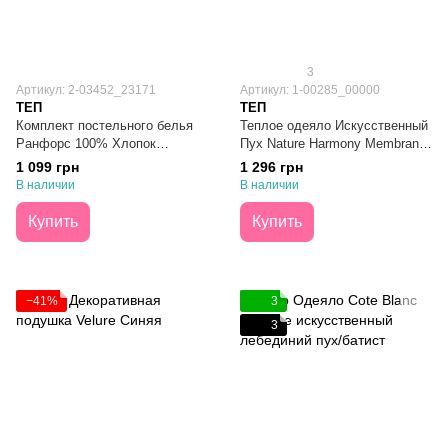
3
Артикул: 2-03452_23171
Артикул: 1-00285_00000
ТЕП
ТЕП
Комплект постельного белья
Теплое одеяло Искусственный
Ранфорс 100% Хлопок
Пух Nature Harmony Membrana
Маковый Букет Полуторный
Print 180x210
1 099 грн
1 296 грн
В наличии
В наличии
Купить
Купить
−41%
3
3