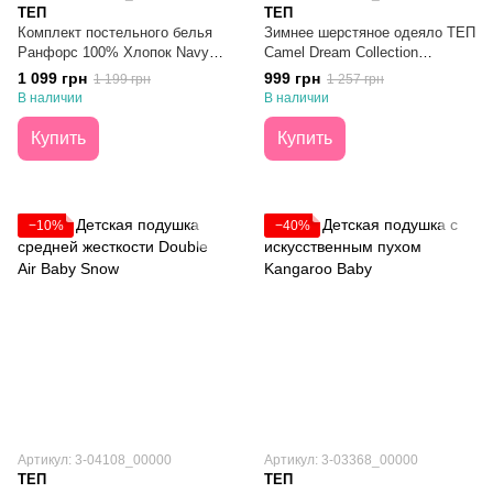
ТЕП
ТЕП
Комплект постельного белья
Зимнее шерстяное одеяло ТЕП
Ранфорс 100% Хлопок Navy
Camel Dream Collection
Blue Love Двуспальный
150х210
1 099 грн
999 грн
1 199 грн
1 257 грн
В наличии
В наличии
Купить
Купить
−10%
−40%
Артикул: 3-04108_00000
Артикул: 3-03368_00000
ТЕП
ТЕП