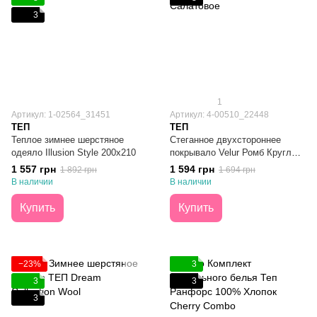
3
1
Артикул: 1-02564_31451
Артикул: 4-00510_22448
ТЕП
ТЕП
Теплое зимнее шерстяное
Стеганное двухстороннее
одеяло Illusion Style 200x210
покрывало Velur Ромб Круглый
Салатовое 220х240
1 557 грн
1 594 грн
1 892 грн
1 694 грн
В наличии
В наличии
Купить
Купить
−23%
3
3
3
3