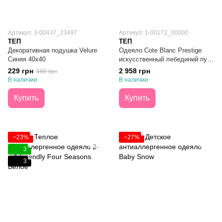
Артикул: 3-00437_23497
Артикул: 1-00172_00000
ТЕП
ТЕП
Декоративная подушка Velure
Одеяло Cote Blanc Prestige
Синяя 40х40
искусственный лебединий пух/
батист 150х210
229 грн
2 958 грн
386 грн
В наличии
В наличии
Купить
Купить
−23%
−27%
3
3