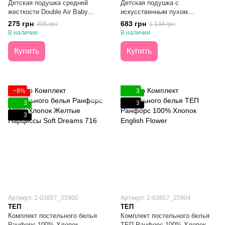
Детская подушка средней
Детская подушка с
жесткости Double Air Baby
искусственным пуxом
Snow 40х60
Kangaroo Baby 40х60
275 грн
683 грн
305 грн
1 134 грн
В наличии
В наличии
Купить
Купить
−8%
3
3
3
3
Артикул: 2-03857_25900
Артикул: 2-03857_25904
ТЕП
ТЕП
Комплект постельного белья
Комплект постельного белья
Ранфорс 100% Хлопок
ТЕП Ранфорс 100% Хлопок