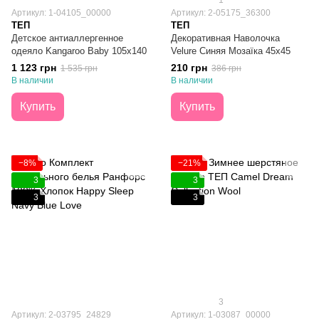
1
Артикул: 1-04105_00000
Артикул: 2-05175_36300
ТЕП
ТЕП
Детское антиаллергенное
Декоративная Наволочка
одеяло Kangaroo Baby 105х140
Velure Синяя Мозаїка 45х45
1 123 грн
210 грн
1 535 грн
386 грн
В наличии
В наличии
Купить
Купить
−8%
−21%
3
3
3
3
3
Артикул: 2-03795_24829
Артикул: 1-03087_00000