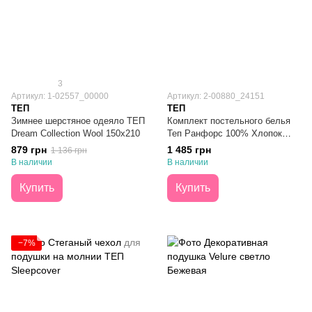
3
Артикул: 1-02557_00000
Артикул: 2-00880_24151
ТЕП
ТЕП
Зимнее шерстяное одеяло ТЕП
Комплект постельного белья
Dream Collection Wool 150х210
Теп Ранфорс 100% Хлопок
Cherry Combo Евро
879 грн
1 485 грн
1 136 грн
В наличии
В наличии
Купить
Купить
−7%