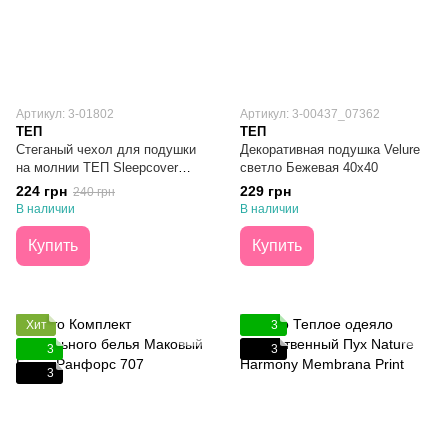
Артикул: 3-01802
Артикул: 3-00437_07362
ТЕП
ТЕП
Стеганый чехол для подушки
Декоративная подушка Velure
на молнии ТЕП Sleepcover
светло Бежевая 40х40
50х70
224 грн
229 грн
240 грн
В наличии
В наличии
Купить
Купить
Хит
3
3
3
3