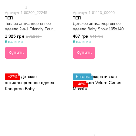
1
Артикул: 1-00200_22245
Артикул: 1-01113_00000
ТЕП
ТЕП
Теплое антиаллергенное
Детское антиаллергенное
одеяло 2-в-1 Friendly Four
одеяло Baby Snow 105х140
Seasons Белое 150x210
1 325 грн
467 грн
1 712 грн
641 грн
В наличии
В наличии
Купить
Купить
−27%
Новинка
−46%