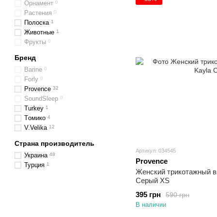
Орнамент
0
Растения
0
Полоска
1
Животные
1
Фрукты
0
Бренд
Barine
0
Forly
0
Provence
32
SoundSleep
0
Turkey
1
Tомико
4
V.Velika
12
Страна производитель
Артикул: 034545
Украина
48
Provence
Турция
1
Женский трикотажный в
Серый XS
395 грн
590 грн
В наличии