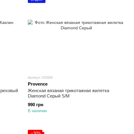
Артикул: 033509
Provence
Ореховый
Женская вязаная трикотажная жилетка
Diamond Серый S/M
990 грн
В наличии
−30%