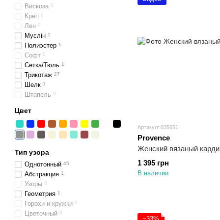
Вискоза
0
Креп
0
Лен
0
Муслін
1
Полиэстер
1
Софт
0
Сетка/Тюль
1
Трикотаж
27
Шелк
1
Штапель
0
Цвет
Артикул: 035651
Provence
Женский вязаный карди
Тип узора
1 395 грн
Однотонный
45
В наличии
Абстракция
1
Узоры
0
Геометрия
1
Горохи и кружки
0
Цветочный
0
−33%