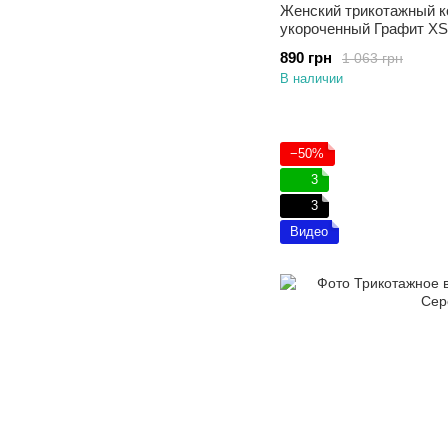
Женский трикотажный к
укороченный Графит XS
890 грн
1 063 грн
В наличии
−50%
3
3
Видео