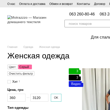
Перейти к основному контенту
О нас
Оплата и доставка
Обмен и возврат
Контакты
Договор
063 260-80-46
063 2
Для спал
Главная
Одежда
Женская одежда
Женская одежда
Цвет:
Серый
3
Очистить фильтр
3
Хит
1
Видео
Цена, грн
От Цена, грн
До Цена, грн
OK
Тип одежды