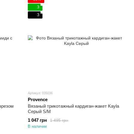
3
3
Артикул: 035036
Provence
зрезом
Вязаный трикотажный кардиган-жакет Kayla
Серый S/M
1 047 грн
1 495 грн
В наличии