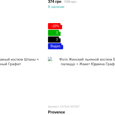
374 грн
748 грн
В наличии
−20%
3
3
Видео
Артикул: 037015-037007
Provence