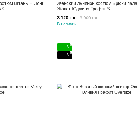
остюм Штаны + Лонг
Женский льняной костюм Брюки пал
/S
Жакет Юджина Графит S
3 120 грн
3 900 грн
В наличии
3
3