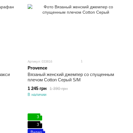
1
Артикул: 033816
Provence
макси
Вязаный женский джемпер со спущенным
плечом Cotton Серый S/M
1 245 грн
1 390 грн
В наличии
3
3
Видео