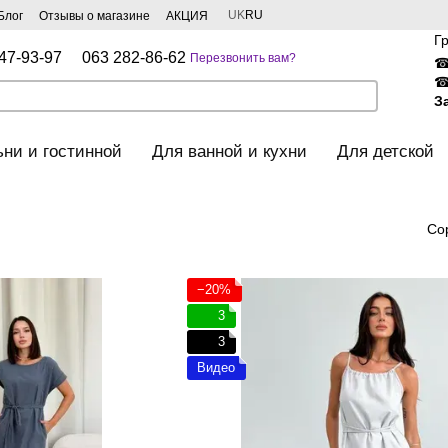
UK
RU
Блог
Отзывы о магазине
АКЦИЯ
Г
47-93-97
063 282-86-62
Перезвонить вам?
З
ьни и гостинной
Для ванной и кухни
Для детской
Со
−20%
3
3
Видео