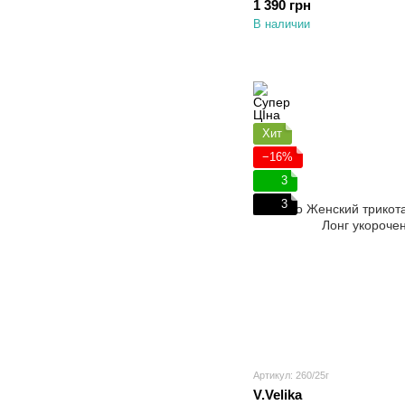
1 390 грн
В наличии
Хит
−16%
3
3
Артикул: 260/25г
V.Velika