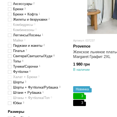
Аксессуары
2
Брюки
3
Брюки + Кофта
1
Жилеты и безрукавки
2
Комбидресы
0
Комбинезоны
0
Леггинсы/Лосины
1
Майки
0
Артикул: 037237
Пиджаки и жакеты
2
Provence
Платья
7
Женское льняное плать
Свитера/Свитшоты/Худи
8
Margaret Графит 2XL
Топы
4
1 980 грн
Туники/Сорочки
1
В наличии
Футболки
6
Халат + Брюки
0
Шорты
3
Шорты + Футболка/Рубашка
3
Новинка
Штани + Рубашка
1
3
Штаны + Футболка/Топ
0
3
Юбки
3
Размеры