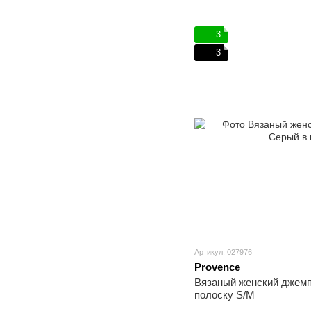
3
3
Артикул: 027976
Provence
Вязаный женский джемп
полоску S/M