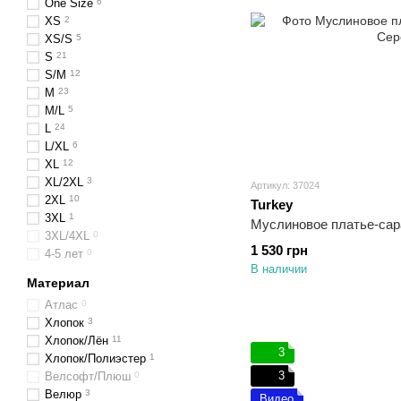
One Size
6
XS
2
XS/S
5
S
21
S/M
12
M
23
M/L
5
L
24
L/XL
6
XL
12
XL/2XL
3
Артикул: 37024
2XL
10
Turkey
3XL
1
Муслиновое платье-сар
3XL/4XL
0
1 530 грн
4-5 лет
0
В наличии
Материал
Атлас
0
Хлопок
3
Хлопок/Лён
11
3
Хлопок/Полиэстер
1
3
Велсофт/Плюш
0
Велюр
3
Видео