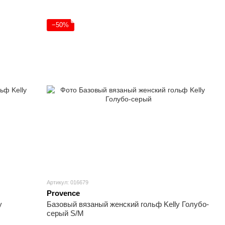
−50%
Артикул: 016679
Provence
y
Базовый вязаный женский гольф Kelly Голубо-
серый S/M