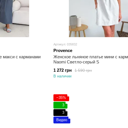
Артикул: 035832
Provence
е макси с карманами
Женское льняное платье мини с кар
Naomi Светло-серый S
1 272 грн
1 590 грн
В наличии
−35%
3
3
Видео