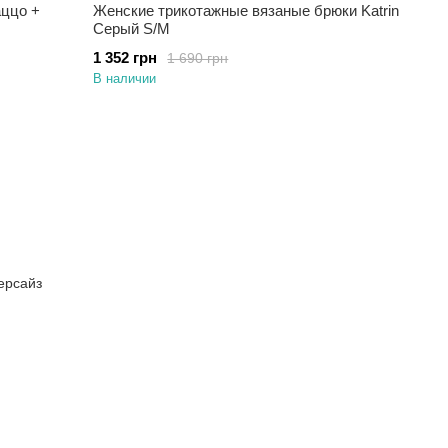
аццо +
Женские трикотажные вязаные брюки Katrin
Серый S/M
1 352 грн
1 690 грн
В наличии