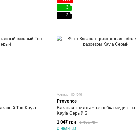
3
3
Артикул: 034546
Provence
язаный Топ Kayla
Вязаная трикотажная юбка миди с ра
Kayla Серый S
1 047 грн
1 495 грн
В наличии