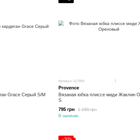
1
Артикул: 027905
Provence
ган Grace Серый S/M
Вязаная юбка плиссе миди Жаклин 
S
795 грн
1 190 грн
В наличии
−30%