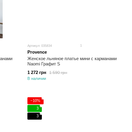
1
Артикул: 035834
Provence
манами
Женское льняное платье мини с карманами
Naomi Графит S
1 272 грн
1 590 грн
В наличии
−10%
3
3