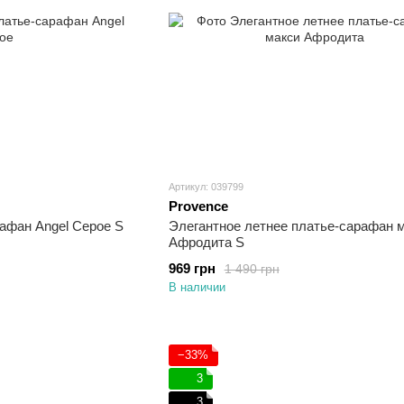
Артикул: 039799
Provence
афан Angel Серое S
Элегантное летнее платье-сарафан 
Афродита S
969 грн
1 490 грн
В наличии
−33%
3
3