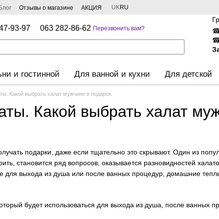
UK
RU
Блог
Отзывы о магазине
АКЦИЯ
Г
47-93-97
063 282-86-62
Перезвонить вам?
З
ьни и гостинной
Для ванной и кухни
Для детской
ты. Какой выбрать халат мужчине в подарок.
аты. Какой выбрать халат муж
учать подарки, даже если тщательно это скрывают. Один из попул
ить, становится ряд вопросов, оказывается разновидностей халато
 для выхода из душа или после ванных процедур, домашние теплы
который будет использоваться для выхода из душа, после ванных п