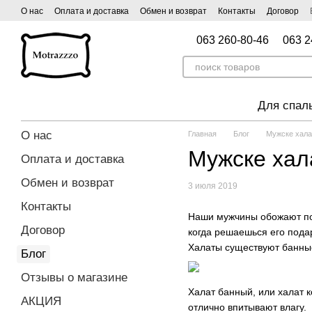
Перейти к основному контенту
О нас
Оплата и доставка
Обмен и возврат
Контакты
Договор
063 260-80-46
063 2
Для спал
О нас
Главная
Блог
Мужске хала
Мужске хал
Оплата и доставка
Обмен и возврат
3 июля 2019
Контакты
Наши мужчины обожают пол
Договор
когда решаешься его подар
Халаты существуют банные
Блог
Отзывы о магазине
Халат банный, или халат 
АКЦИЯ
отлично впитывают влагу.