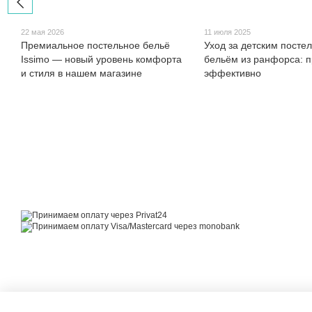
22 мая 2026
11 июля 2025
Премиальное постельное бельё
Уход за детским посте
Issimo — новый уровень комфорта
бельём из ранфорса: п
и стиля в нашем магазине
эффективно
© 2014—2026
Motrazzzo — Уютный магазин домашнего текстиля
Принимаем к оплате
Мобильная версия