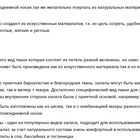
дневной носки,так же желательно покупать из натуральных материал
 создают из искусственных материалов, т.к. их цель согреть, удоб
еплые, мягкие и уютные.
то вид ткани которая состоит из петель разной величины, но само
может быть произведена как из искусственного материала так и из 
 приятная бархатистая и благородная ткань, халаты могут быть к
а, так и велюр + махра. Достаточно специфический вид ткани для х
обы внутренняя сторона халата была с приятной основой, например
быть изготовлены как из шелка, так и с комбинацией махры разног
 повседневной носки.
 - один из популярных видов халата, подходит для использования
алат, за счет натурального состава очень комфортный в использов
латы в спа, бассейнах и гостиницах.