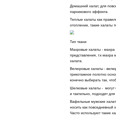
Домашний халат, для повсе
парникового эффекта.
Теплые халаты как правило
отопление, такие халаты т
Тип ткани
Махровые халаты - махра э
представления, т.к махра 
халата.
Велюровые халаты - велюр
трикотажное полотно основ
конечно выбирать так, чт
Шелковые халаты - могут 
и тактильно, подходят для
Вафельные мужские халаты
носить как повседневный х
Часто используют такие ха