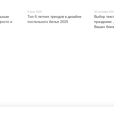
9 мая 2025
25 октября 202
льным
Топ-5 летних трендов в дизайне
Выбор текс
росто и
постельного белья 2025
праздники:
Ваших близ
Каталог
Клиентам
Для спальни и гостинной
Вход в личный кабинет
Для ванной и кухни
О нас
Для детской
Оплата и доставка
Одежда
Обмен и возврат
Контакты
Договор
Блог
Отзывы о магазине
АКЦИЯ