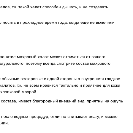
ов, т.к. такой халат способен дышать, и не создавать
но носить в прохладное время года, когда еще не включили
 понятие махровый халат может отличаться от вашего
натурального, поэтому всегда смотрите состав махрового
ак обычные велюровые с одной стороны а внутренняя гладкое
алатов, т.к. не всем нравится тактильно и приятнее для кожи
 хлопковой махрой.
о состава, имеют благородный внешний вид, приятны на ощупь
 после водных процедур, отлично впитывает влагу, и можно
ании.