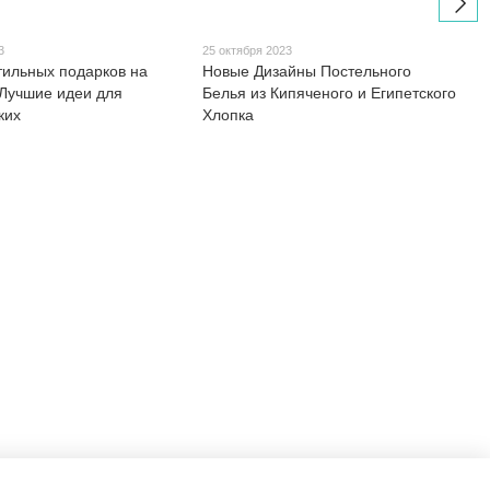
3
25 октября 2023
тильных подарков на
Новые Дизайны Постельного
 Лучшие идеи для
Белья из Кипяченого и Египетского
ких
Хлопка
Контактная информация
063 260-80-46
Точка самовывоза (по
предварительному заказу): Киев,
063 247-93-97
ул. Васильковская, д. №3 метро
"Голосеевская"
063 282-86-62
044 247-93-97
Перезвонить вам?
График работы:
Запитати нас в Telegram
☎ Пн-Пт : 09:00–18:00
Заказы онлайн через корзину
info@motrazzzo.com.ua
24/7
Карта проезда