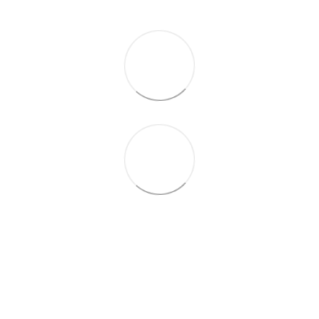
063 260-80-46
063 247-93-97
063 282-86-62
044 247-93-97
Контакты