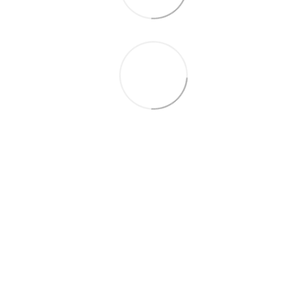
063 260-80-46
063 247-93-97
063 282-86-62
044 247-93-97
Контакты
Полная версия сайта
© 2014—2026
Motrazzzo — Уютный магазин домашнего текстиля