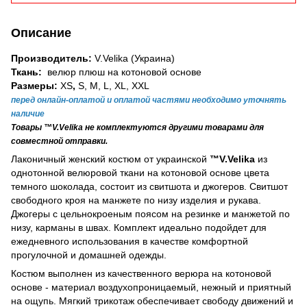
Описание
Производитель:
V.Velika (Украина)
Ткань:
велюр плюш на котоновой основе
Размеры:
XS
,
S, M, L, XL, XXL
перед онлайн-оплатой и оплатой частями необходимо уточнять
наличие
Товары ™V.Velika не комплектуются другими товарами для
совместной отправки.
Лаконичный женский костюм от украинской
™V.Velika
из
однотонной велюровой ткани на котоновой основе цвета
темного шоколада, состоит из свитшота и джогеров. Свитшот
свободного кроя на манжете по низу изделия и рукава.
Джогеры с цельнокроеным поясом на резинке и манжетой по
низу, карманы в швах. Комплект идеально подойдет для
ежедневного использования в качестве комфортной
прогулочной и домашней одежды.
Костюм выполнен из качественного верюра на котоновой
основе - материал воздухопроницаемый, нежный и приятный
на ощупь. Мягкий трикотаж обеспечивает свободу движений и