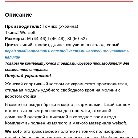
Описание
Производитель:
Томико
(Украина)
Ткань:
Wellsoft
Размеры:
M (44-46),L(46-48), XL(50-52)
Цвета
: синий, графит, джинс, капучино, шоколад, серый
перед онлайн-оплатой и оплатой частями необходимо уточнять
наличие
Товары не комплектуются товарами другого производителя для
совместной отправки.
Покупай украинское!
Женский спортивный костюм от украинского производителя,
стильная модель удобного свободного кроя на молнии с
воротом стойка.
В комплект входят брюки и кофта з карманами. Такой костюм
станет выгодным решением для прогулки, отличной
домашней одеждой и пижамой в холодное время года.
Комплект выполнен из мягкого и мягкого материала welsoft.
Welsoft
- это
трикотажное полотно из тонких полиэстровых
нитей, обладающая мягким, длинным ворсом. Необыкновенно