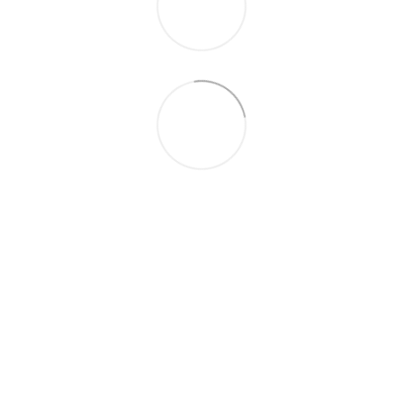
063 260-80-46
063 247-93-97
063 282-86-62
044 247-93-97
Контакты
Полная версия сайта
© 2014—2026
Motrazzzo — Уютный магазин домашнего текстиля