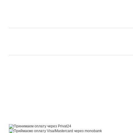
© 2014—2026
Motrazzzo — Затишний магазин домашнього текстилю
Приймаємо до оплати