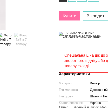
Купити
В кредит
ОПЛАТА ЧАСТИНАМИ
3 платежі по 373.33 грн
Спеціальна ціна діє до 
зворотного відліку або 
товару складі.
Характеристики
Матеріал
Велюр
Тип малюнка
Однотонний
Тип одягу
Штани + Ре
Країна виробник
Україна
Опис
Новий відгук або