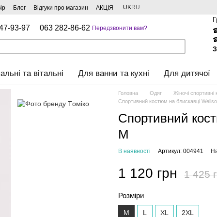
UK
RU
ір
Блог
Відгуки про магазин
АКЦІЯ
Г
47-93-97
063 282-86-62
Передзвонити вам?
З
альні та вітальні
Для ванни та кухні
Для дитячої
Головна
Одяг
Жіночі спортивні
Спортивний костюм на блискавці Wellso
Спортивний костю
М
В наявності
Артикул: 004941
На
1 120 грн
1 425 
Розміри
M
L
XL
2XL