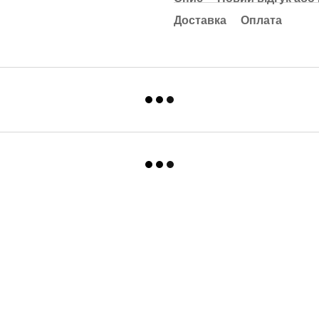
Доставка
Оплата
Каталог
Клієнтам
Для спальні та вітальні
Вхід до кабінету
Для ванни та кухні
Про нас
Для дитячої
Оплата і доставка
Одяг
Обмін та повернення
Контакти