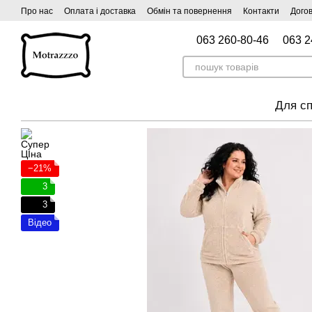
Перейти до основного контенту
Про нас
Оплата і доставка
Обмін та повернення
Контакти
Догов
063 260-80-46
063 2
Для сп
−21%
3
3
Відео