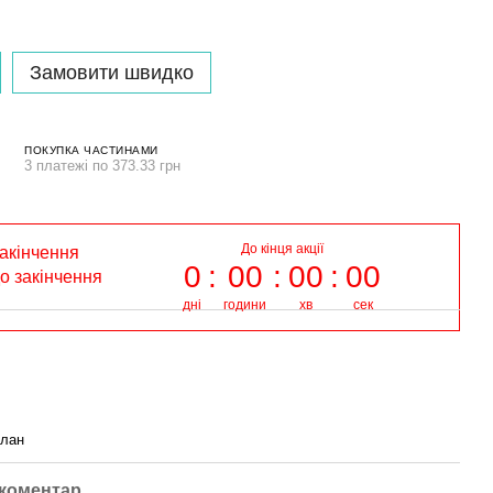
Замовити швидко
ПОКУПКА ЧАСТИНАМИ
3 платежі по 373.33 грн
До кінця акції
закінчення
0
00
00
00
до закінчення
дні
години
хв
сек
глан
 коментар