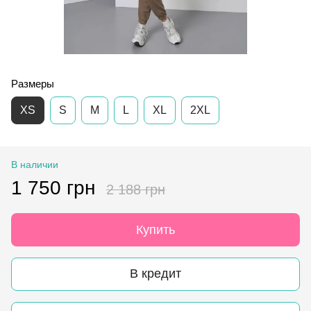
Размеры
XS
S
M
L
XL
2XL
В наличии
1 750 грн
2 188 грн
Купить
В кредит