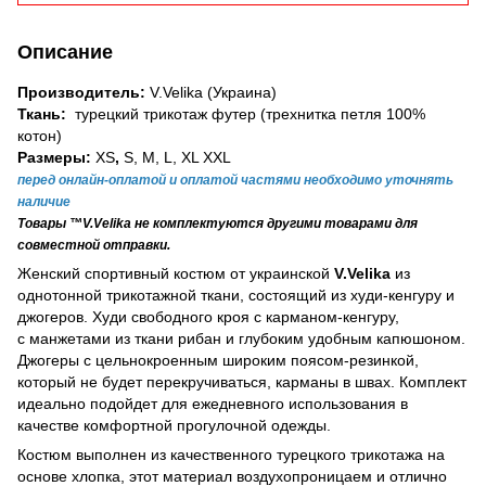
Описание
Производитель:
V.Velika (Украина)
Ткань:
турецкий трикотаж футер (трехнитка петля 100%
котон)
Размеры:
XS
,
S, M, L, XL XXL
перед онлайн-оплатой и оплатой частями необходимо уточнять
наличие
Товары ™V.Velika не комплектуются другими товарами для
совместной отправки.
Женский спортивный костюм от украинской
V.Velika
из
однотонной трикотажной ткани, состоящий из худи-кенгуру и
джогеров. Худи свободного кроя с карманом-кенгуру,
с манжетами из ткани рибан и глубоким удобным капюшоном.
Джогеры с цельнокроенным широким поясом-резинкой,
который не будет перекручиваться, карманы в швах. Комплект
идеально подойдет для ежедневного использования в
качестве комфортной прогулочной одежды.
Костюм выполнен из качественного турецкого трикотажа на
основе хлопка, этот материал воздухопроницаем и отлично