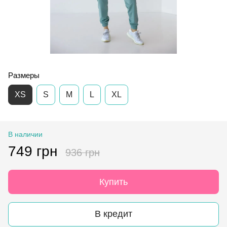
Размеры
XS
S
M
L
XL
В наличии
749 грн
936 грн
Купить
В кредит