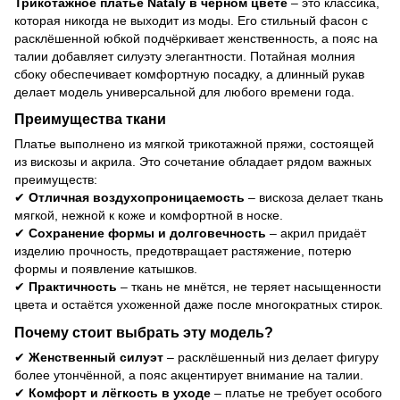
Трикотажное платье Nataly в чёрном цвете
– это классика,
которая никогда не выходит из моды. Его стильный фасон с
расклёшенной юбкой подчёркивает женственность, а пояс на
талии добавляет силуэту элегантности. Потайная молния
сбоку обеспечивает комфортную посадку, а длинный рукав
делает модель универсальной для любого времени года.
Преимущества ткани
Платье выполнено из мягкой трикотажной пряжи, состоящей
из вискозы и акрила. Это сочетание обладает рядом важных
преимуществ:
✔
Отличная воздухопроницаемость
– вискоза делает ткань
мягкой, нежной к коже и комфортной в носке.
✔
Сохранение формы и долговечность
– акрил придаёт
изделию прочность, предотвращает растяжение, потерю
формы и появление катышков.
✔
Практичность
– ткань не мнётся, не теряет насыщенности
цвета и остаётся ухоженной даже после многократных стирок.
Почему стоит выбрать эту модель?
✔
Женственный силуэт
– расклёшенный низ делает фигуру
более утончённой, а пояс акцентирует внимание на талии.
✔
Комфорт и лёгкость в уходе
– платье не требует особого