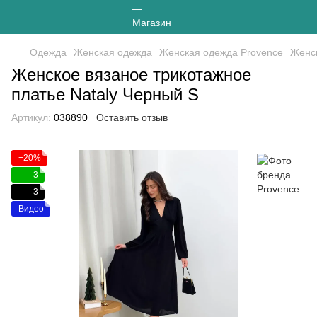
Одежда
Женская одежда
Женская одежда Provence
Женск
Женское вязаное трикотажное
платье Nataly Черный S
Артикул:
038890
Оставить отзыв
−20%
3
3
Видео