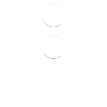
063 260-80-46
063 247-93-97
063 282-86-62
044 247-93-97
Контакты