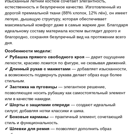
Изысканный летний костюм сочетает элегантность,
естественность и безупречное качество. Изготовленный из
дорогой премиальной ткани (88% хлопок, 12% лён), он имеет
легкую, дышащую структуру, которая обеспечивает
максимальный комфорт даже в самые жаркие дни. Благодаря
идеальному составу материала костюм выглядит дорого и
благородно, сохраняя безупречный вид на протяжении всего
дня.
Особенности модели:
✔
Рубашка прямого свободного кроя
— дарит ощущение
легкости, красиво ложится по фигуре, не сковывая движений.
✔
Длинный рукав с манжетами
— добавляет изысканности,
а возможность подвернуть рукава делает образ еще более
стильным.
✔
Застежка на пуговицы
— элегантное решение,
позволяющее носить рубашку как самостоятельный элемент
или в качестве накидки.
✔
Шорты с защипами спереди
— создают идеальный
силуэт, добавляя нотки классики и шика.
✔
Боковые карманы
— практичный элемент, сочетающий
стиль и функциональность.
✔
Шлевки для ремня
— позволяют дополнить образ