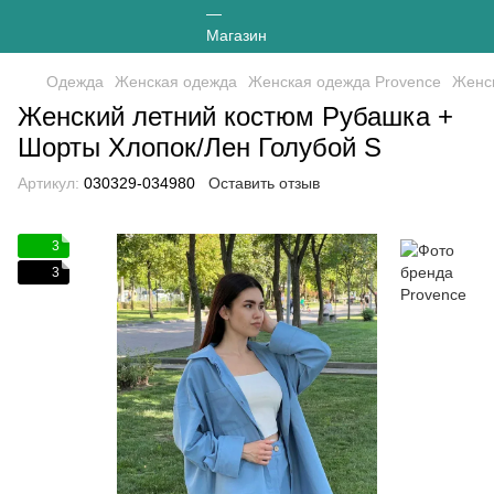
Одежда
Женская одежда
Женская одежда Provence
Женск
Женский летний костюм Рубашка +
Шорты Хлопок/Лен Голубой S
Артикул:
030329-034980
Оставить отзыв
3
3