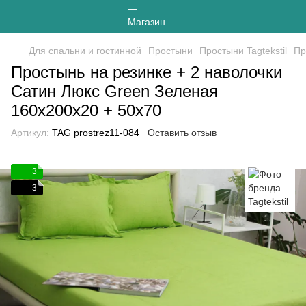
Для спальни и гостинной
Простыни
Простыни Tagtekstil
Пр
Простынь на резинке + 2 наволочки
Сатин Люкс Green Зеленая
160х200х20 + 50х70
Артикул:
TAG prostrez11-084
Оставить отзыв
3
3