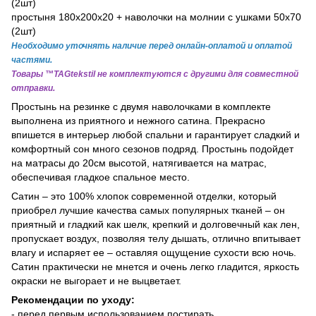
(2шт)
простыня 180х200х20 + наволочки на молнии с ушками 50х70
(2шт)
Необходимо уточнять наличие перед онлайн-оплатой и оплатой
частями.
Товары ™TAGtekstil не комплектуются с другими для совместной
отправки.
Простынь на резинке с двумя наволочками в комплекте
выполнена из приятного и нежного сатина. Прекрасно
впишется в интерьер любой спальни и гарантирует сладкий и
комфортный сон много сезонов подряд. Простынь подойдет
на матрасы до 20см высотой, натягивается на матрас,
обеспечивая гладкое спальное место.
Сатин – это 100% хлопок современной отделки, который
приобрел лучшие качества самых популярных тканей – он
приятный и гладкий как шелк, крепкий и долговечный как лен,
пропускает воздух, позволяя телу дышать, отлично впитывает
влагу и испаряет ее – оставляя ощущение сухости всю ночь.
Сатин практически не мнется и очень легко гладится, яркость
окраски не выгорает и не выцветает.
Рекомендации по уходу:
- перед первым использованием постирать