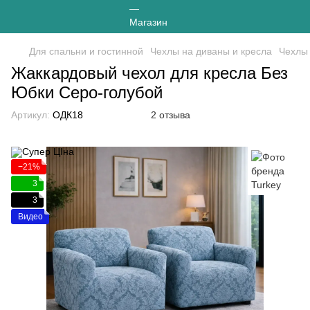
Для спальни и гостинной
Чехлы на диваны и кресла
Чехлы 
Жаккардовый чехол для кресла Без
Юбки Серо-голубой
Артикул:
ОДК18
2 отзыва
−21%
3
3
Видео