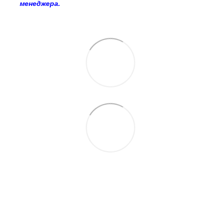
менеджера.
063 260-80-46
063 247-93-97
063 282-86-62
044 247-93-97