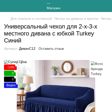
Для спальни и гостинной
Чехлы на диваны и кресла
Чехлы 
Универсальный чехол для 2-х-3-х
местного дивана с юбкой Turkey
Синий
Артикул:
ДиванС12
Оставить отзыв
−13%
3
3
Видео