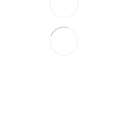
063 260-80-46
063 247-93-97
063 282-86-62
044 247-93-97
Контакты
Полная версия сайта
© 2014—2026