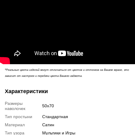
*
Реальные цвета изделий могут отличаться от цветов и оттенков на Вашем экране, это
зависит от настроек и передачи цвета Вашего гаджета.
Характеристики
Размеры
50х70
наволочек
Тип простыни
Стандартная
Материал
Сатин
Тип узора
Мультики и Игры