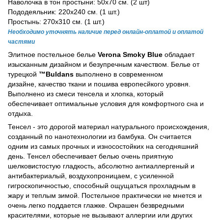
Наволочка в тон простыни: 50х70 см. (2 шт)
Пододеяльник: 220х240 см. (1 шт.)
Простынь: 270х310 см. (1 шт.)
Необходимо уточнять наличие перед онлайн-оплатой и оплатой
частями
Элитное постельное белье
Verona Smoky Blue
обладает
изысканным дизайном и безупречным качеством. Белье от
турецкой
™Buldans
выполнено в современном
дизайне, качество ткани и пошива европесйкого уровня.
Выполнено из смеси тенсела и хлопка, который
обеспечивает оптимальные условия для комфортного сна и
отдыха.
Тенсел - это дорогой материал натурального происхождения,
созданный по нанотехнологии из бамбука. Он считается
одним из самых прочных и износостойких на сегодняшний
день. Тенсел обеспечивает белью очень приятную
шелковистостую гладкость, абсолютно антиаллергеный и
антибактериалый, воздухопроницаем, с усиленной
гигроскопичностью, способный ощущаться прохладным в
жару и теплым зимой. Постельное практически не мнется и
очень легко поддается глажке. Окрашен безвредными
красителями, которые не вызывают аллергии или других