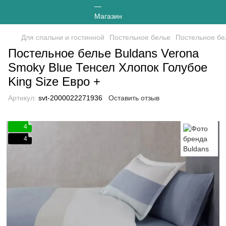
Для спальни и гостинной
Постельное белье
Постельное бе
Постельное белье Buldans Verona
Smoky Blue Тенсел Хлопок Голубое
King Size Евро +
Артикул:
svt-2000022271936
Оставить отзыв
4
4