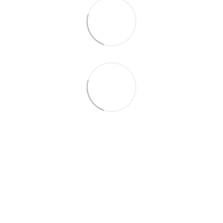
063 260-80-46
063 247-93-97
063 282-86-62
044 247-93-97
Контакты
Полная версия сайта