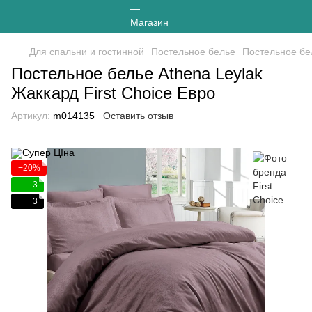
Для спальни и гостинной
Постельное белье
Постельное бел
Постельное белье Athena Leylak
Жаккард First Choice Евро
Артикул:
m014135
Оставить отзыв
−20%
3
3