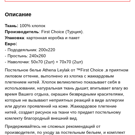
Описание
Ткань:
100% хлопок
Производитель
: First Сhoice (Турция).
Упаковка
: картонная коробка и пакет
Евро:
- Пододеяльник: 200х220
- Простынь: 240х260
- Наволочки: 50х70 (2шт) + 70х70 (2шт)
Постельное белье Athena Leylak от ™First Choice ,в приятном
лиловом оттенке, выполнено из хлопка с жаккардовым
плетением нитей. Хлопок великолепно показывает себя в
использовании, натуральная ткань дышит, впитывает влагу во
время Вашего отдыха, окрашен безвредными красителями,
которые не вызывают неприятных реакций в виде аллергии
или других проявлений на коже. Жаккардовое плетение
нитей, создает рисунок на ткани что придает постельному
комлекту благородный внешний вид.
Придерживайтесь не сложных рекомендаций от
производителя, по уходу за постельным бельем, и комплект