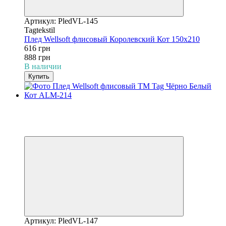
Артикул: PledVL-145
Tagtekstil
Плед Wellsoft флисовый Королевский Кот 150х210
616 грн
888 грн
В наличии
Купить
−31%
3
3
Видео
Артикул: PledVL-147