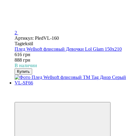
2
Артикул: PledVL-160
Tagtekstil
Плед Wellsoft флисовый Девочки Lol Glam 150х210
616 грн
888 грн
В наличии
Купить
−31%
3
3