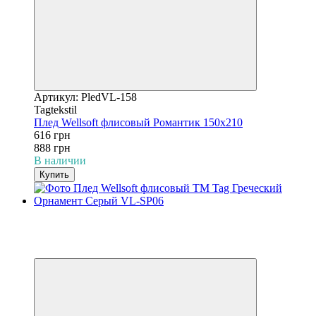
Артикул: PledVL-158
Tagtekstil
Плед Wellsoft флисовый Романтик 150х210
616 грн
888 грн
В наличии
Купить
−31%
3
3
Видео