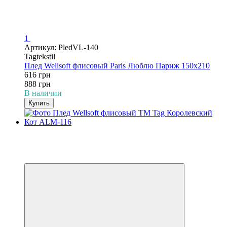
1
Артикул: PledVL-140
Tagtekstil
Плед Wellsoft флисовый Paris Люблю Париж 150х210
616 грн
888 грн
В наличии
Купить
−31%
3
3
Видео