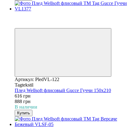
−31%
3
3
Артикул: PledVL-122
Tagtekstil
Плед Wellsoft флисовый Gucce Гуччи 150х210
616 грн
888 грн
В наличии
Купить
−31%
3