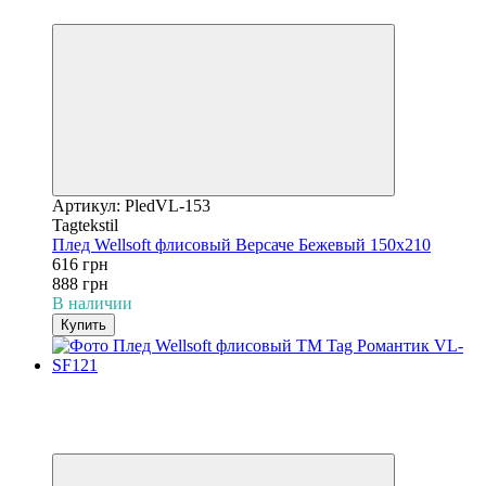
3
Артикул: PledVL-153
Tagtekstil
Плед Wellsoft флисовый Версаче Бежевый 150х210
616 грн
888 грн
В наличии
Купить
−31%
3
3
Видео