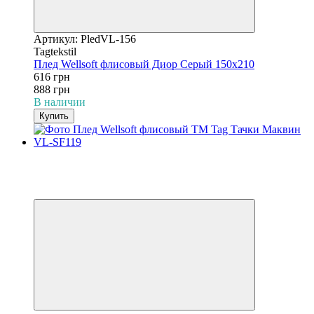
Артикул: PledVL-156
Tagtekstil
Плед Wellsoft флисовый Диор Серый 150х210
616 грн
888 грн
В наличии
Купить
−31%
3
3
Видео