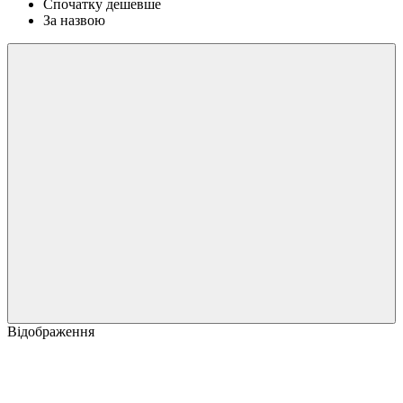
Спочатку дешевше
За назвою
Відображення