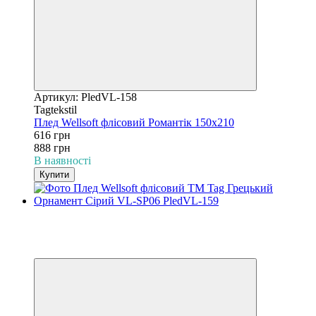
Артикул: PledVL-158
Tagtekstil
Плед Wellsoft флісовий Романтік 150х210
616 грн
888 грн
В наявності
Купити
−31%
3
3
Відео