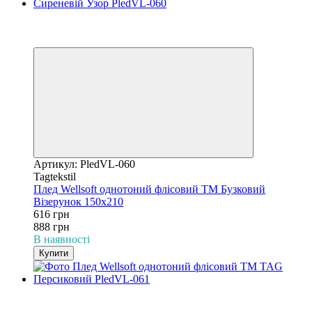
−31%
3
3
Артикул: PledVL-060
Tagtekstil
Плед Wellsoft однотоний флісовий ТМ Бузковий
Візерунок 150х210
616 грн
888 грн
В наявності
Купити
−31%
3