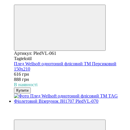
3
Артикул: PledVL-061
Tagtekstil
Плед Wellsoft однотоний флісовий ТМ Персиковий
150х210
616 грн
888 грн
В наявності
Купити
−31%
3
3