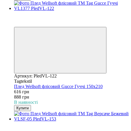
−31%
3
3
Артикул: PledVL-122
Tagtekstil
Плед Wellsoft флісовий Gucce Гуччі 150х210
616 грн
888 грн
В наявності
Купити
−31%
3