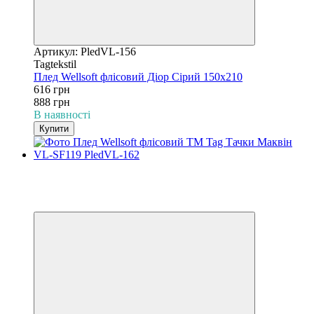
Артикул: PledVL-156
Tagtekstil
Плед Wellsoft флісовий Діор Сірий 150х210
616 грн
888 грн
В наявності
Купити
−31%
3
3
Відео