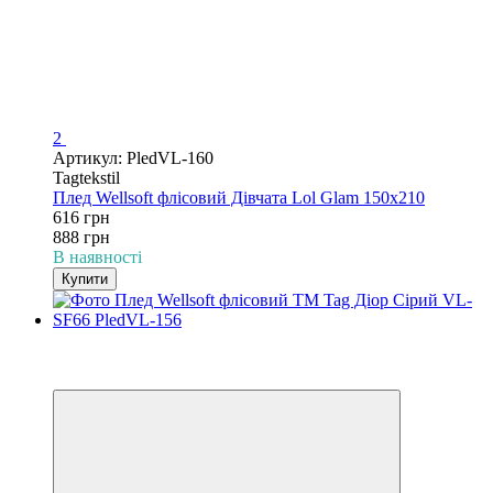
2
Артикул: PledVL-160
Tagtekstil
Плед Wellsoft флісовий Дівчата Lol Glam 150х210
616 грн
888 грн
В наявності
Купити
−31%
3
3