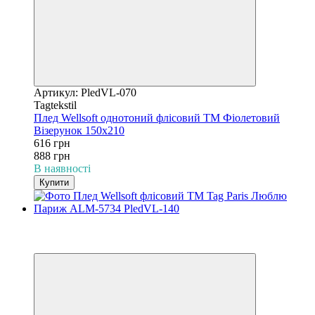
Артикул: PledVL-070
Tagtekstil
Плед Wellsoft однотоний флісовий ТМ Фіолетовий
Візерунок 150х210
616 грн
888 грн
В наявності
Купити
−31%
3
3