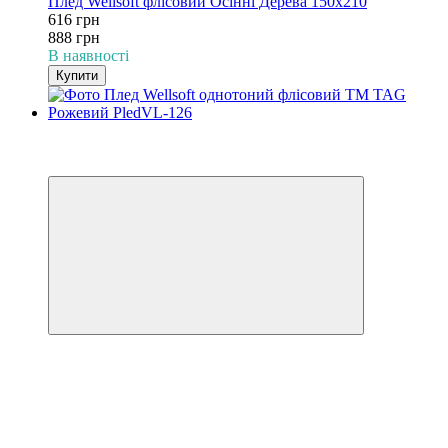
Плед Wellsoft флісовий Осінні Дерева 150х210
616 грн
888 грн
В наявності
Купити
−31%
3
3