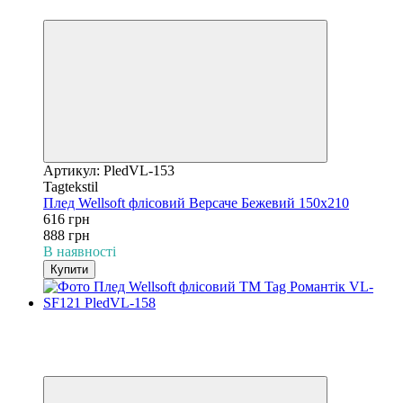
3
Артикул: PledVL-153
Tagtekstil
Плед Wellsoft флісовий Версаче Бежевий 150х210
616 грн
888 грн
В наявності
Купити
−31%
3
3
Відео