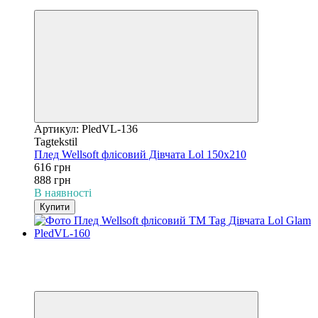
Відео
Артикул: PledVL-136
Tagtekstil
Плед Wellsoft флісовий Дівчата Lol 150х210
616 грн
888 грн
В наявності
Купити
−31%
3
3
Відео