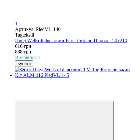
1
Артикул: PledVL-140
Tagtekstil
Плед Wellsoft флісовий Paris Люблю Париж 150х210
616 грн
888 грн
В наявності
Купити
−31%
3
3
Відео