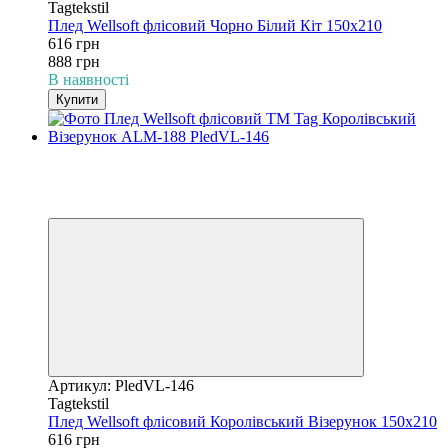
Tagtekstil
Плед Wellsoft флісовий Чорно Білий Кіт 150х210
616 грн
888 грн
В наявності
Купити
−31%
3
3
Відео
Артикул: PledVL-146
Tagtekstil
Плед Wellsoft флісовий Королівський Візерунок 150х210
616 грн