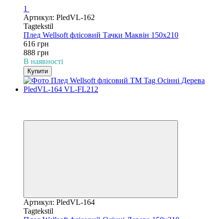
1
Артикул: PledVL-162
Tagtekstil
Плед Wellsoft флісовий Тачки Маквін 150х210
616 грн
888 грн
В наявності
Купити
−31%
3
3
Артикул: PledVL-164
Tagtekstil