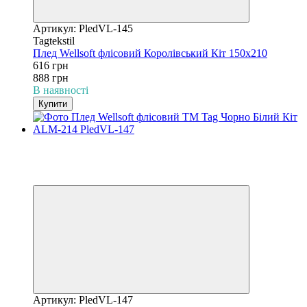
Артикул: PledVL-145
Tagtekstil
Плед Wellsoft флісовий Королівський Кіт 150х210
616 грн
888 грн
В наявності
Купити
−31%
3
3
Відео
Артикул: PledVL-147