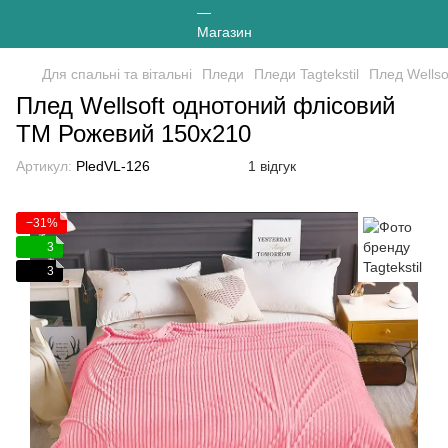
Для спальні та вітальні
Пледи
Пледи Tagtekstil
Плед Wells
Плед Wellsoft однотоний флісовий
ТМ Рожевий 150х210
Артикул:
PledVL-126
1 відгук
−31%
3
3