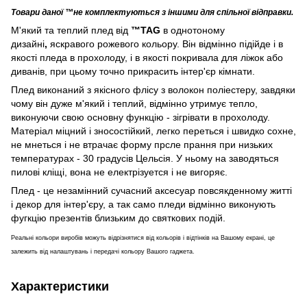
Товари даної ™не комплектуються з іншими для спільної відправки.
М'який та теплий плед від
™TAG
в однотоному
дизайні
,
яскравого рожевого кольору. Він відмінно підійде і в
якості пледа в прохолоду, і в якості покривала для ліжок або
диванів, при цьому точно прикрасить інтер'єр кімнати.
Плед виконаний з якісного флісу з волокон поліестеру, завдяки
чому він дуже м'який і теплий, відмінно утримує тепло,
виконуючи свою основну функцію - зігрівати в прохолоду.
Матеріал міцний і зносостійкий, легко переться і швидко сохне,
не мнеться і не втрачає форму прсле прання при низьких
температурах - 30 градусів Цельсія. У ньому на заводяться
пилові кліщі, вона не електрізуется і не вигоряє.
Плед - це незамінний сучасний аксесуар повсякденному житті
і декор для інтер'єру, а так само пледи відмінно виконують
фугкцію презентів близьким до святкових подій.
Реальні кольори виробів можуть відрізнятися від кольорів і відтінків на Вашому екрані, це
залежить від налаштувань і передачі кольору Вашого гаджета.
Характеристики