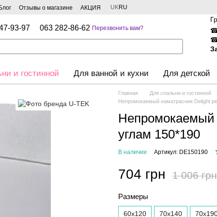
UK
RU
Блог
Отзывы о магазине
АКЦИЯ
Г
47-93-97
063 282-86-62
Перезвонить вам?
З
ьни и гостинной
Для ванной и кухни
Для детской
Главная
Для спальни и гостинной
Непромокаемый наматрасник Delight ре
Непромокаемый н
углам 150*190
В наличии
Артикул: DE150190
704 грн
1 006 грн
Размеры
60х120
70х140
70х19