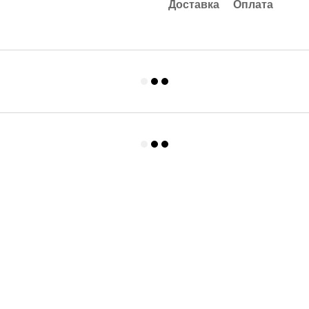
Доставка
Оплата
Каталог
Клиентам
Для спальни и гостинной
Вход в личный кабинет
Для ванной и кухни
О нас
Для детской
Оплата и доставка
Одежда
Обмен и возврат
Контакты
Договор