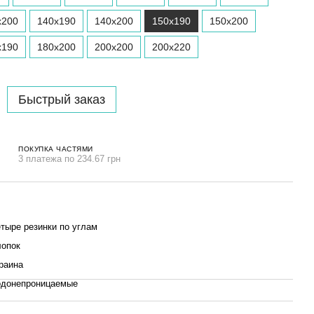
х200
140x190
140x200
150x190
150x200
x190
180x200
200x200
200x220
Быстрый заказ
ПОКУПКА ЧАСТЯМИ
3 платежа по 234.67 грн
тыре резинки по углам
опок
раина
донепроницаемые