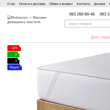
Перейти к основному контенту
О нас
Оплата и доставка
Обмен и возврат
Контакты
Договор
063 260-80-46
063 2
Для спал
−30%
3
3
Видео