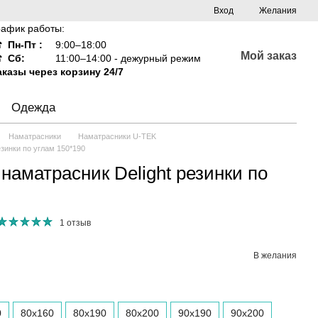
Вход
Желания
рафик работы:
☎
Пн-Пт :
9:00–18:00
Мой заказ
☎
Сб:
11:00–14:00 - дежурный режим
аказы через корзину 24/7
Одежда
Наматрасники
Наматрасники U-TEK
зинки по углам 150*190
аматрасник Delight резинки по
1 отзыв
В желания
0
80х160
80х190
80x200
90x190
90x200