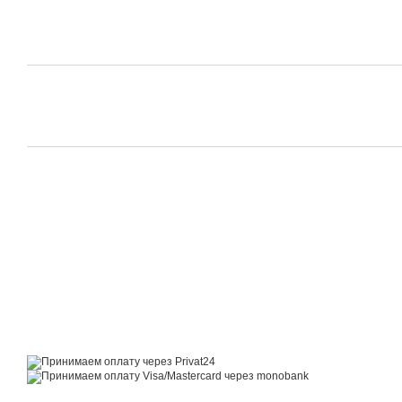
© 2014—2026
Motrazzzo — Уютный магазин домашнего текстиля
Принимаем к оплате