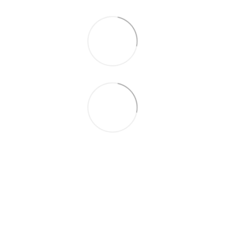
063 260-80-46
063 247-93-97
063 282-86-62
044 247-93-97
Контакты