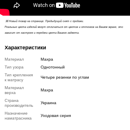
🆕 Новый товар на странице. Предыдущий снят с продажи.
Реальные цвета изделий могут отличаться от цветов и оттенков на Вашем экране, это
зависит от настроек и передачи цвета Вашего гаджета.
Характеристики
Материал
Махра
Тип узора
Однотонный
Тип крепления
Четыре резинки по углам
к матрасу
Материал
Махра
верха
Страна
Украина
производитель
Назначение
Уходовая серия
наматрасника