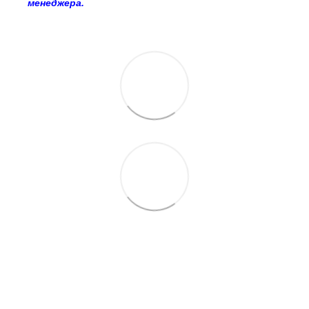
менеджера.
063 260-80-46
063 247-93-97
063 282-86-62
044 247-93-97