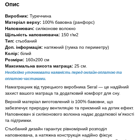
Опис
Виробник:
Туреччина
Матеріал верху:
100% бавовна (ранфорс)
Наповнювач:
силіконове волокно
Щільність наповнювача:
150 г/м2
Тип:
стьобаний
Доп. інформація:
натяжний (гумка по периметру)
Колір:
білий
Розміри:
160х200 см
Максимальна висота матраца:
25 см.
Необхідно уточнювати наявність перед онлайн-оплатою та
оплатою частинами.
Наматрацник від турецького виробника Seral — це надійний
захист вашого матраца та додатковий комфорт для сну.
Верхній матеріал виготовлений із 100% бавовни, що
забезпечує природну вентиляцію та приємний на дотик ефект.
Наповнювач зі силіконового волокна надає додаткової м'якості
та підтримки.
Стьобаний дизайн гарантує рівномірний розподіл
наповнювача, а натяжна конструкція надійно фіксує