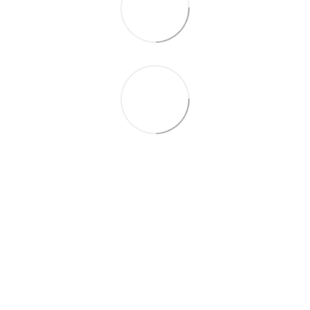
063 260-80-46
063 247-93-97
063 282-86-62
044 247-93-97
Контакти
Повна версія сайту
© 2014—2026