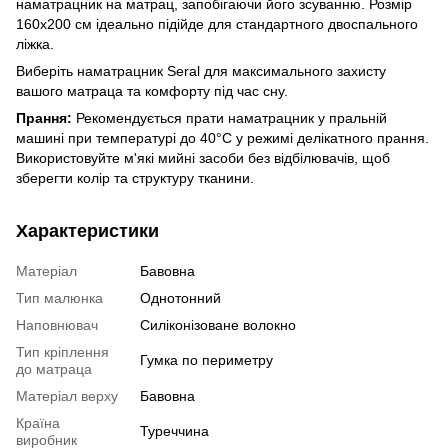
наматрацник на матрац, запобігаючи його зсуванню. Розмір
160х200 см ідеально підійде для стандартного двоспального
ліжка.
Виберіть наматрацник Seral для максимального захисту
вашого матраца та комфорту під час сну.
Прання:
Рекомендується прати наматрацник у пральній
машині при температурі до 40°C у режимі делікатного прання.
Використовуйте м'які мийні засоби без відбілювачів, щоб
зберегти колір та структуру тканини.
Характеристики
Матеріал
Бавовна
Тип малюнка
Однотонний
Наповнювач
Силіконізоване волокно
Тип кріплення
Гумка по периметру
до матраца
Матеріал верху
Бавовна
Країна
Туреччина
виробник