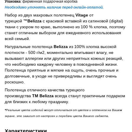
Упаковка
: фирменная подарочная коробка
Необходимо уточнять наличие перед онлайн-оплатой.
Набор из двух махровых полотенец
Vitage
от
турецкой
™Belizza
с красивой вставкой из сатиновой (digital)
ткани с узором по краю, выполнено из 100 % хлопка, поэтому
станет отличным выбором для ежедневного использования
всей семьей.
Натуральные полотенца
Belizza
из 100% хлопка высокой
плотности - 500 г/м2, моментально впитывают влагу, не
вызывают аллергии или других неприятных кожных реакций,
что необходимо каждому человеку в повседневной жизни.
Полотенца приятные и мягкие на ощупь, очень прочные и
долговечные, в уходе не привередливы и выглядят очень
роскошно.
Полотенца отличного качества турецкого
производства
ТМ Belizza
всегда станут практичным подарком
для близких к любому празднику.
*
Реальные цвета изделий могут отличаться от цветов и оттенков на Вашем
экране, это зависит от настроек и передачи цвета Вашего гаджета.
Характеристики