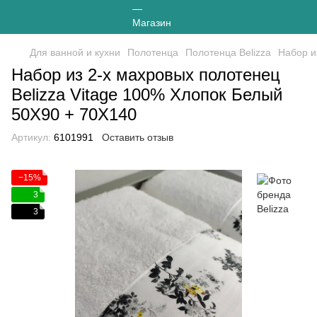
Для ванной и кухни
Полотенца
Полотенца Belizza
Набор и
Набор из 2-х махровых полотенец
Belizza Vitage 100% Хлопок Белый
50Х90 + 70Х140
Артикул:
6101991
Оставить отзыв
−15%
3
3