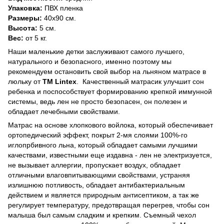
Упаковка:
ПВХ пленка
Размеры:
40х90 см.
Высота:
5 см.
Вес:
от 5 кг.
Наши маленькие детки заслуживают самого лучшего,
натурального и безопасного, именно поэтому мы
рекомендуем остановить свой выбор на льняном матрасе в
люльку от
ТМ Lintex
. Качественный матрасик улучшит сон
ребенка и поспособствует формированию крепкой иммунной
системы, ведь лен не просто безопасен, он полезен и
обладает лечебными свойствами.
Матрас на основе хлопкового войлока, который обеспечивает
ортопедический эффект, покрыт 2-мя слоями 100%-го
иглопрбивного льна, который обладает самыми лучшими
качествами, известными еще издавна - лен не электризуется,
не вызывает аллергии, пропускает воздух, обладает
отличными влаговпитывающими свойствами, устраняя
излишнюю потливость, обладает антибактериальным
действием и является природным антисептиком, а так же
регулирует температуру, предотвращая перегрев, чтобы сон
малыша был самым сладким и крепким. Съемный чехол