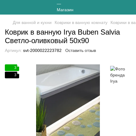
Для ванной и кухни
Коврики в ванную комнату
Коврики в ва
Коврик в ванную Irya Buben Salvia
Светло-оливковый 50х90
Артикул:
svt-2000022223782
Оставить отзыв
3
3