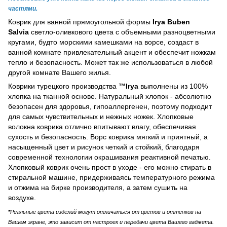
частями.
Коврик для ванной прямоугольной формы
Irya Buben
Salvia
светло-оливкового цвета с объемными разноцветными
кругами, будто морскими камешками на ворсе, создаст в
ванной комнате привлекательный акцент и обеспечит ножкам
тепло и безопасность. Может так же использоваться в любой
другой комнате Вашего жилья.
Коврики турецкого производства
™Irya
выполнены из 100%
хлопка на тканной основе. Натуральный хлопок - абсолютно
безопасен для здоровья, гипоаллергенен, поэтому подходит
для самых чувствительных и нежных ножек. Хлопковые
волокна коврика отлично впитывают влагу, обеспечивая
сухость и безопасность. Ворс коврика мягкий и приятный, а
насыщенный цвет и рисунок четкий и стойкий, благодаря
современной технологии окрашивания реактивной печатью.
Хлопковый коврик очень прост в уходе - его можно стирать в
стиральной машине, придерживаясь температурного режима
и отжима на бирке производителя, а затем сушить на
воздухе.
*
Реальные цвета изделий могут отличаться от цветов и оттенков на
Вашем экране, это зависит от настроек и передачи цвета Вашего гаджета.