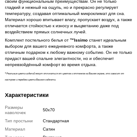
своим функциональным преимуществам. Он не только
гладкий и нежный на ощупь, но и прекрасно регулирует
температуру, создавая оптимальный микроклимат для сна.
Материал хорошо впитывает влагу, пропускает воздух, а также
отличается стойкостью к износу и выцветанию даже под
воздействием прямых солнечных лучей.
Комплект постельного белья от
™Issimo
станет идеальным
выбором для вашего ежедневного комфорта, а также
отличным подарком к любому важному событию. Он не только
придаст вашей спальне элегантности, но и обеспечит
непревзойдённый комфорт во время отдыха.
*
Реальные цвета изделий могут отличаться от цветов и оттенков на Вашем экране, это зависит от
настроек и передачи цвета Вашего гаджета.
Характеристики
Размеры
50х70
наволочек
Тип простыни
Стандартная
Материал
Сатин