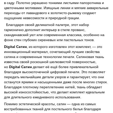
в саду. Полотно украшено тонкими листьями папоротника и
цветочными мотивами. Изящные линии и мягкие акварельные
переходы от лавандового к золотисто-рыжему создают
ощущение невесомости и природной грации.
Благодаря своей деликатной палитре, этот набор
гармонично дополнит интерьер в стиле прованс,
скандинавский уют или современная классика, особенно на
фоне стен глубоких сиреневых или пастельных тонов.
Digital Сатин
, из которого изготовлен этот комплект, — это
инновационный материал, сочетающий лучшие свойства
сатина и современные технологии печати. Сатиновая ткань
известна своей роскошной шелковистой поверхностью,
но
Digital Сатин
делает её ещё более привлекательной
благодаря высокоточечной цифровой печати. Это позволяет
передать мельчайшие детали узоров и гарантирует, что они
останутся яркими и насыщенными даже после многих стирок.
Благодаря плотному переплетению нитей, ткань обладает
высокой износостойкостью, что делает комплект идеальным
для длительного ежедневного использования.
Помимо эстетической красоты, сатин — одна из самых
востребованных тканей для постельного белья благодаря