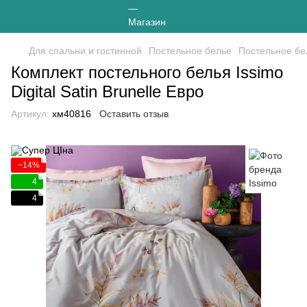
Для спальни и гостинной
Постельное белье
Постельное бе
Комплект постельного белья Issimo
Digital Satin Brunelle Евро
Артикул:
хм40816
Оставить отзыв
−14%
4
4