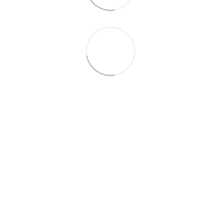
063 260-80-46
063 247-93-97
063 282-86-62
044 247-93-97
Контакты
Полная версия сайта
© 2014—2026
Motrazzzo — Уютный магазин домашнего текстиля
UK
RU