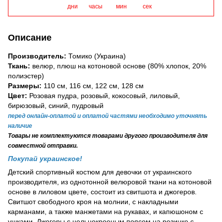
дни
часы
мин
сек
Описание
Производитель:
Томико
(Украина)
Ткань:
велюр, плюш на котоновой основе (80% хлопок, 20%
полиэстер)
Размеры:
110 см, 116 см, 122 см, 128 см
Цвет:
Розовая пудра, розовый, кокосовый, лиловый,
бирюзовый, синий, пудровый
перед онлайн-оплатой и оплатой частями необходимо уточнять
наличие
Товары
не комплектуются товарами другого производителя для
совместной отправки.
Покупай украинское!
Детский спортивный костюм для девочки от украинского
производителя, из однотонной велюровой ткани на котоновой
основе в лиловом цвете, состоит из свитшота и джогеров.
Свитшот свободного кроя на молнии, с накладными
карманами, а также манжетами на рукавах, и капюшоном с
ушками. Джогеры с цельнокроеным поясом на резинке с